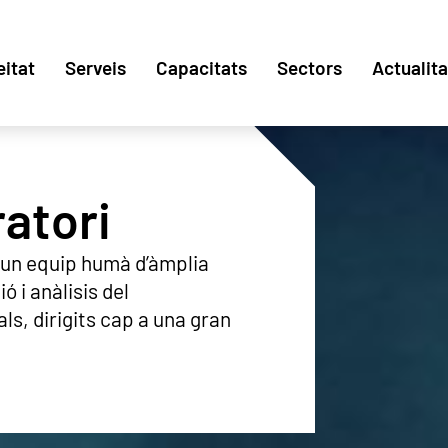
eitat
Serveis
Capacitats
Sectors
Actualita
ratori
 un equip humà d’àmplia
ó i anàlisis del
s, dirigits cap a una gran