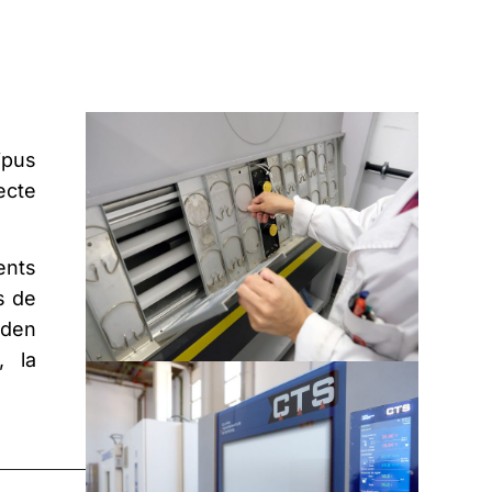
ipus
ecte
ents
s de
oden
, la