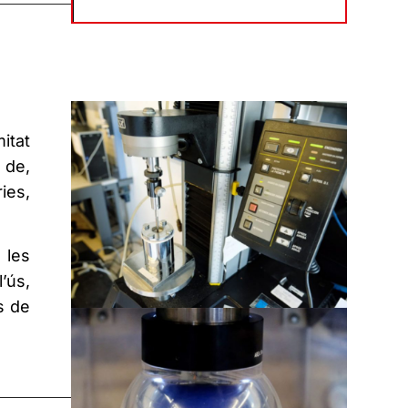
itat
 de,
ies,
 les
’ús,
es de