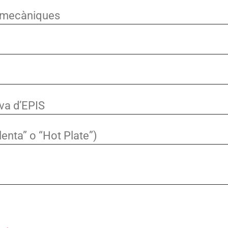
i mecàniques
va d’EPIS
lenta” o “Hot Plate”)