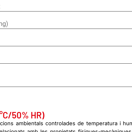
t
ng)
3°C/50% HR)
dicions ambientals controlades de temperatura i hum
relacionats amb les propietats físiques-mecàniques