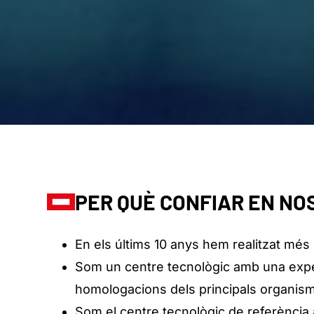
PER QUÈ CONFIAR EN N
En els últims 10 anys hem realitzat més
Som un centre tecnològic amb una experiè
homologacions dels principals organisme
Som el centre tecnològic de referència a