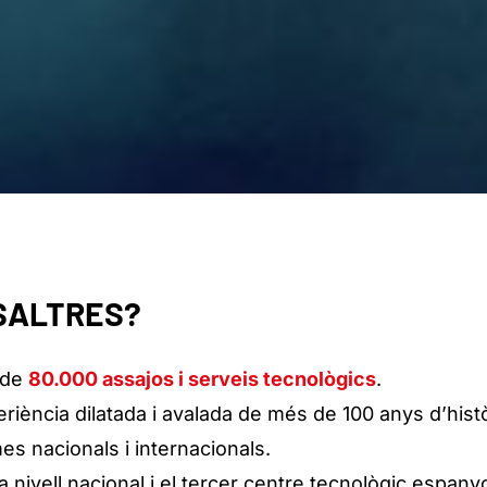
OSALTRES?
 de
80.000 assajos i serveis tecnològics
.
ncia dilatada i avalada de més de 100 anys d’històri
s nacionals i internacionals.
 nivell nacional i el tercer centre tecnològic espanyo