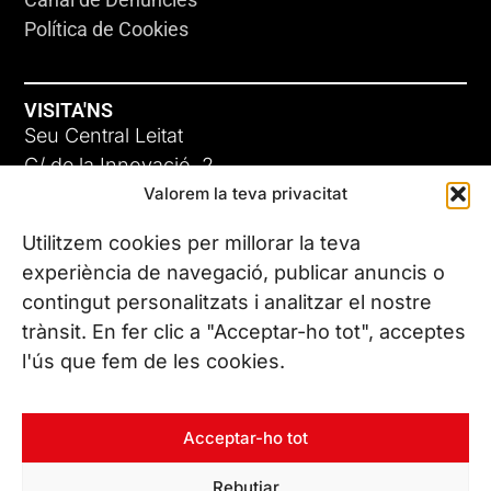
Política de Cookies
VISITA'NS
Seu Central Leitat
C/ de la Innovació, 2
Valorem la teva privacitat
08225 Terrassa, (Barcelona)
Coneix les nostres seus
Utilitzem cookies per millorar la teva
experiència de navegació, publicar anuncis o
contingut personalitzats i analitzar el nostre
CONTACTA’NS
trànsit. En fer clic a "Acceptar-ho tot", acceptes
Tel. (+34) 937 882 300
l'ús que fem de les cookies.
SEGUEIX-NOS
Acceptar-ho tot
Rebutjar