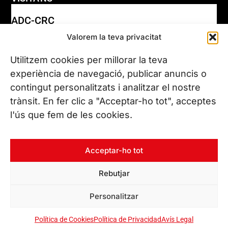
Seu Central Leitat
ADC-CRC
C/ de la Innovació, 2
Valorem la teva privacitat
08225 Terrassa, (Barcelona)
17 DE JUNY DE 2026
Coneix les nostres seus
Utilitzem cookies per millorar la teva
experiència de navegació, publicar anuncis o
contingut personalitzats i analitzar el nostre
CONTACTA’NS
trànsit. En fer clic a "Acceptar-ho tot", acceptes
Tel. (+34) 937 882 300
l'ús que fem de les cookies.
SEGUEIX-NOS
Acceptar-ho tot
Rebutjar
© Copyright 2026 Leitat – Managing Technologies. Tots els
Personalitzar
drets reservats
Política de Cookies
Política de Privacidad
Avís Legal