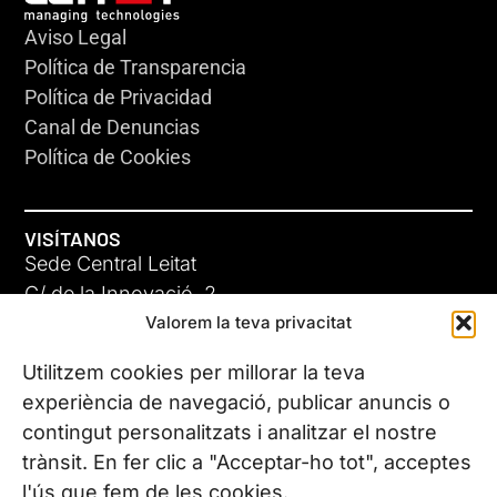
Aviso Legal
Política de Transparencia
Política de Privacidad
Canal de Denuncias
Política de Cookies
VISÍTANOS
Sede Central Leitat
C/ de la Innovació, 2
Valorem la teva privacitat
08225 Terrassa, (Barcelona)
Conoce todas nuestras sedes
Utilitzem cookies per millorar la teva
experiència de navegació, publicar anuncis o
contingut personalitzats i analitzar el nostre
CONTÁCTANOS
trànsit. En fer clic a "Acceptar-ho tot", acceptes
Tel. (+34) 937 882 300
l'ús que fem de les cookies.