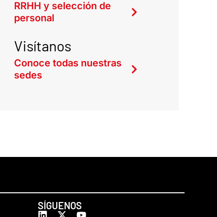
RRHH y selección de
personal
Visítanos
Conoce todas nuestras
sedes
SÍGUENOS