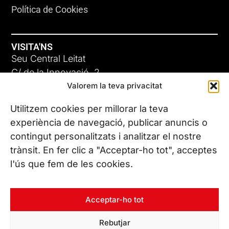
Política de Cookies
VISITA'NS
Seu Central Leitat
C/ de la Innovació, 2
Valorem la teva privacitat
08225 Terrassa, (Barcelona)
Coneix les nostres seus
Utilitzem cookies per millorar la teva
experiència de navegació, publicar anuncis o
contingut personalitzats i analitzar el nostre
CONTACTA’NS
trànsit. En fer clic a "Acceptar-ho tot", acceptes
Tel. (+34) 937 882 300
l'ús que fem de les cookies.
SEGUEIX-NOS
Acceptar-ho tot
Rebutjar