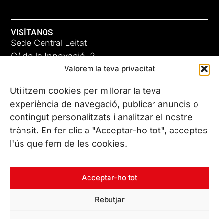
VISÍTANOS
Sede Central Leitat
C/ de la Innovació, 2
Valorem la teva privacitat
08225 Terrassa, (Barcelona)
Conoce todas nuestras sedes
Utilitzem cookies per millorar la teva
experiència de navegació, publicar anuncis o
contingut personalitzats i analitzar el nostre
CONTÁCTANOS
trànsit. En fer clic a "Acceptar-ho tot", acceptes
Tel. (+34) 937 882 300
l'ús que fem de les cookies.
SÍGUENOS
Acceptar-ho tot
Rebutjar
© Copyright 2026 Leitat – Managing Technologies. Todos los