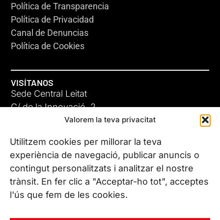
Política de Transparencia
Política de Privacidad
Canal de Denuncias
Política de Cookies
VISÍTANOS
Sede Central Leitat
C/ de la Innovació, 2
Valorem la teva privacitat
08225 Terrassa, (Barcelona)
Conoce todas nuestras sedes
Utilitzem cookies per millorar la teva
experiència de navegació, publicar anuncis o
contingut personalitzats i analitzar el nostre
CONTÁCTANOS
trànsit. En fer clic a "Acceptar-ho tot", acceptes
Tel. (+34) 937 882 300
l'ús que fem de les cookies.
SÍGUENOS