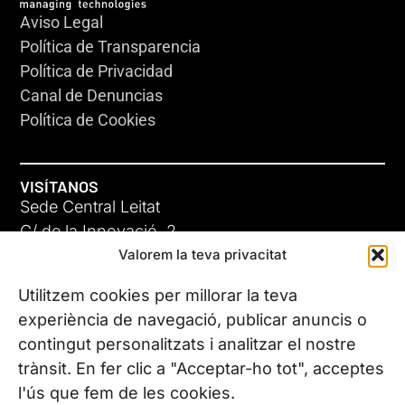
Aviso Legal
Política de Transparencia
Política de Privacidad
Canal de Denuncias
Política de Cookies
VISÍTANOS
Sede Central Leitat
C/ de la Innovació, 2
Valorem la teva privacitat
08225 Terrassa, (Barcelona)
Conoce todas nuestras sedes
Utilitzem cookies per millorar la teva
experiència de navegació, publicar anuncis o
contingut personalitzats i analitzar el nostre
CONTÁCTANOS
trànsit. En fer clic a "Acceptar-ho tot", acceptes
Tel. (+34) 937 882 300
l'ús que fem de les cookies.