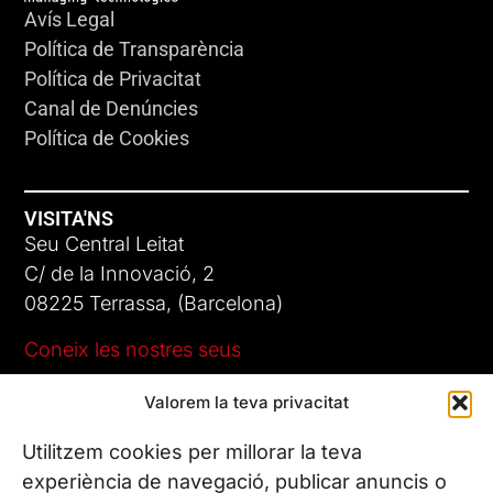
Avís Legal
Política de Transparència
Política de Privacitat
Canal de Denúncies
Política de Cookies
VISITA'NS
Seu Central Leitat
C/ de la Innovació, 2
08225 Terrassa, (Barcelona)
Coneix les nostres seus
Valorem la teva privacitat
CONTACTA’NS
Tel. (+34) 937 882 300
Utilitzem cookies per millorar la teva
experiència de navegació, publicar anuncis o