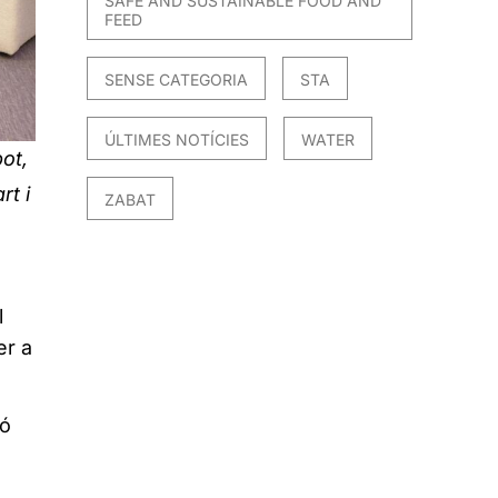
SAFE AND SUSTAINABLE FOOD AND
FEED
SENSE CATEGORIA
STA
ÚLTIMES NOTÍCIES
WATER
ot,
rt i
ZABAT
l
er a
ió