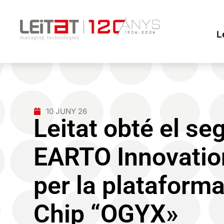
L
10 JUNY 26
Leitat obté el se
EARTO Innovati
per la plataform
Chip “OGYX»