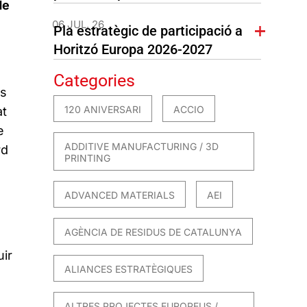
de
06 JUL. 26
Pla estratègic de participació a
Horitzó Europa 2026-2027
Categories
rs
120 ANIVERSARI
ACCIO
at
e
ADDITIVE MANUFACTURING / 3D
rd
PRINTING
ADVANCED MATERIALS
AEI
AGÈNCIA DE RESIDUS DE CATALUNYA
ir
ALIANCES ESTRATÈGIQUES
ALTRES PROJECTES EUROPEUS /