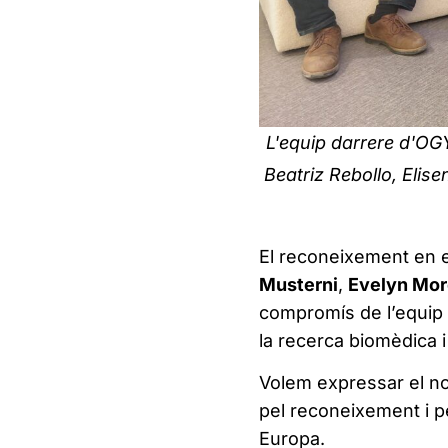
L'equip darrere d'OG
Beatriz Rebollo, Elis
El reconeixement en e
Musterni
,
Evelyn Mo
compromís de l’equip
la recerca biomèdica i
Volem expressar el no
pel reconeixement i pe
Europa.