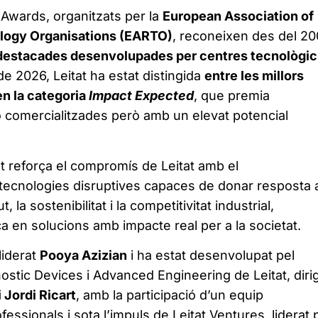
Awards, organitzats per la
European Association of
logy Organisations (EARTO)
, reconeixen des del 2
destacades desenvolupades per centres tecnològic
 de 2026, Leitat ha estat distingida
entre les millors
en la categoria
Impact Expected
, que premia
 comercialitzades però amb un elevat potencial
 reforça el compromís de Leitat amb el
ecnologies disruptives capaces de donar resposta 
, la sostenibilitat i la competitivitat industrial,
a en solucions amb impacte real per a la societat.
liderat
Pooya Azizian
i ha estat desenvolupat pel
stic Devices i Advanced Engineering de Leitat, dirig
 Jordi Ricart
, amb la participació d’un equip
ofessionals i sota l’impuls de Leitat Ventures, liderat 