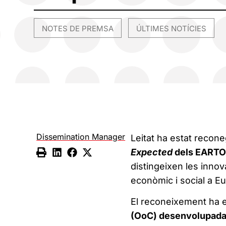
NOTES DE PREMSA
ÚLTIMES NOTÍCIES
,
Dissemination Manager
Leitat ha estat recon
Expected
dels EARTO
distingeixen les inno
econòmic i social a E
El reconeixement ha e
(OoC) desenvolupada p