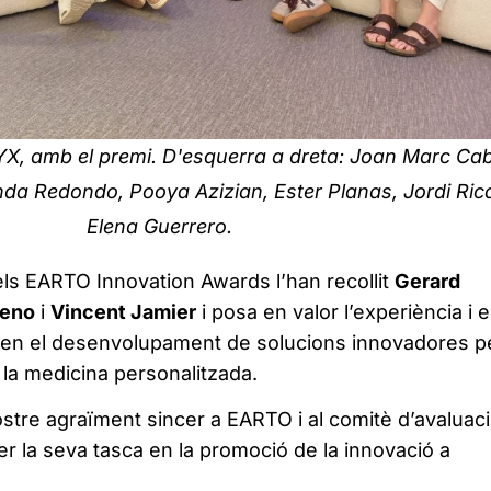
YX, amb el premi. D'esquerra a dreta: Joan Marc Cab
enda Redondo, Pooya Azizian, Ester Planas, Jordi Rica
Elena Guerrero.
ls EARTO Innovation Awards l’han recollit
Gerard
reno
i
Vincent Jamier
i posa en valor l’experiència i e
 en el desenvolupament de solucions innovadores p
 la medicina personalitzada.
stre agraïment sincer a EARTO i al comitè d’avaluac
r la seva tasca en la promoció de la innovació a