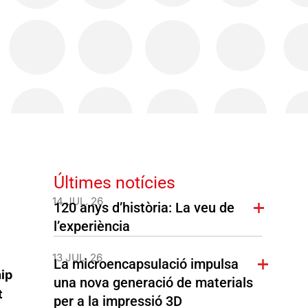
Últimes notícies
14 JUL. 26
120 anys d’història: La veu de
l’experiència
13 JUL. 26
La microencapsulació impulsa
ip
una nova generació de materials
t
per a la impressió 3D