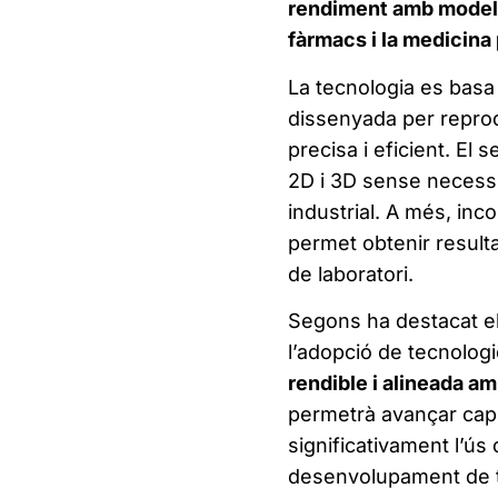
rendiment amb models
fàrmacs i la medicina
La tecnologia es basa
dissenyada per repro
precisa i eficient. El
2D i 3D sense necessita
industrial. A més, in
permet obtenir result
de laboratori.
Segons ha destacat el
l’adopció de tecnolog
rendible i alineada a
permetrà avançar cap 
significativament l’ús
desenvolupament de t