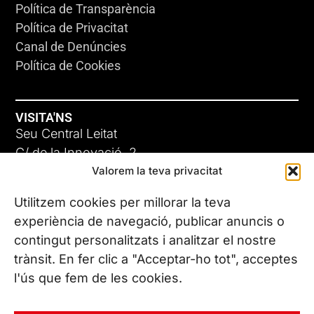
Política de Transparència
Política de Privacitat
Canal de Denúncies
Política de Cookies
VISITA'NS
Seu Central Leitat
C/ de la Innovació, 2
Valorem la teva privacitat
08225 Terrassa, (Barcelona)
Coneix les nostres seus
Utilitzem cookies per millorar la teva
experiència de navegació, publicar anuncis o
contingut personalitzats i analitzar el nostre
CONTACTA’NS
trànsit. En fer clic a "Acceptar-ho tot", acceptes
Tel. (+34) 937 882 300
l'ús que fem de les cookies.
SEGUEIX-NOS