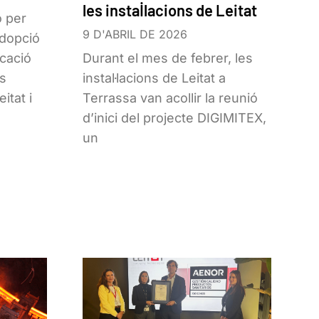
les instal·lacions de Leitat
ó per
9 D'ABRIL DE 2026
adopció
icació
Durant el mes de febrer, les
ts
instal·lacions de Leitat a
itat i
Terrassa van acollir la reunió
d’inici del projecte DIGIMITEX,
un