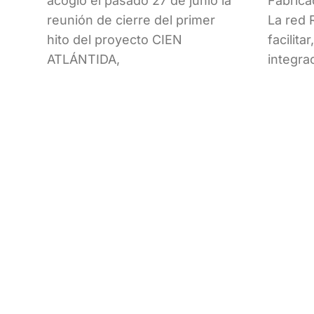
acogió el pasado 27 de junio la
Fabrica
reunión de cierre del primer
La red 
hito del proyecto CIEN
facilita
ATLÁNTIDA,
integra