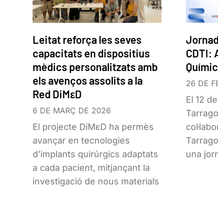
Leitat reforça les seves
Jornad
capacitats en dispositius
CDTI: 
mèdics personalitzats amb
Quími
els avenços assolits a la
26 DE F
Red DiMεD
El 12 d
6 DE MARÇ DE 2026
Tarrago
El projecte DiMεD ha permès
col·lab
avançar en tecnologies
Tarrago
d’implants quirúrgics adaptats
una jor
a cada pacient, mitjançant la
investigació de nous materials