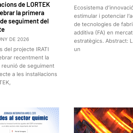
·lacions de LORTEK
Ecosistema d’innovaci
ebrar la primera
estimular i potenciar l’
 de seguiment del
de tecnologies de fabr
te
additiva (FA) en merca
UNY DE 2026
estratègics. Abstract: Le
is del projecte IRATI
un
ebrar recentment la
 reunió de seguiment
ecte a les instal·lacions
TEK,