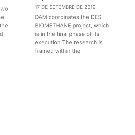
17 DE SETEMBRE DE 2019
two
he
DAM coordinates the DES-
the
BIOMETHANE project, which
nd
is in the final phase of its
execution The research is
framed within the