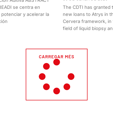
ción Aditiva ABSTRACT
READI se centra en
The CDTI has granted 
r, potenciar y acelerar la
new loans to Atrys in t
ción
Cervera framework, in 
field of liquid biopsy a
CARREGAR MÉS