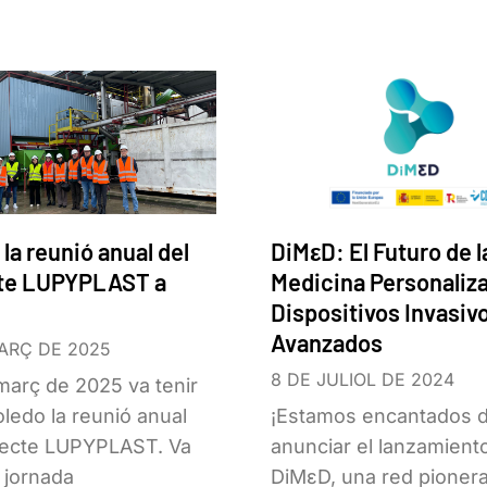
 la reunió anual del
DiMεD: El Futuro de l
te LUPYPLAST a
Medicina Personaliz
Dispositivos Invasiv
Avanzados
ARÇ DE 2025
8 DE JULIOL DE 2024
 març de 2025 va tenir
oledo la reunió anual
¡Estamos encantados 
jecte LUPYPLAST. Va
anunciar el lanzamient
 jornada
DiMεD, una red pioner