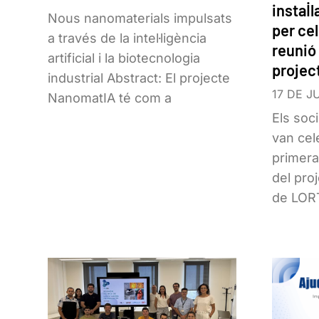
instal
Nous nanomaterials impulsats
per cel
a través de la intel·ligència
reunió
artificial i la biotecnologia
projec
industrial Abstract: El projecte
17 DE J
NanomatIA té com a
Els soc
van cel
primera
del proj
de LOR