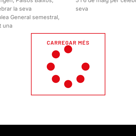
gen, Països Baixos,
5 i 6 de maig per celebr
ebrar la seva
seva
ea General semestral,
t una
CARREGAR MÉS