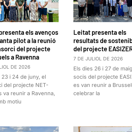
 presenta els avenços
Leitat presenta els
lanta pilot a la reunió
resultats de sostenib
nsorci del projecte
del projecte EASIZE
els a Ravenna
7 DE JULIOL DE 2026
LIOL DE 2026
Els dies 26 i 27 de maig
 23 i 24 de juny, el
socis del projecte EA
i del projecte NET-
es van reunir a Brussel
s va reunir a Ravenna,
celebrar la
amb motiu