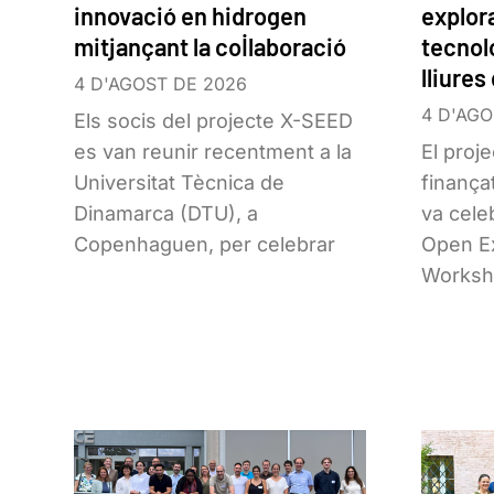
innovació en hidrogen
explora
mitjançant la col·laboració
tecnol
lliures
4 D'AGOST DE 2026
4 D'AGO
Els socis del projecte X-SEED
es van reunir recentment a la
El proj
Universitat Tècnica de
finança
Dinamarca (DTU), a
va cele
Copenhaguen, per celebrar
Open Ex
Worksh