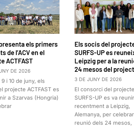
 presenta els primers
Els socis del project
ts de l’ACV en el
SURFS-UP es reunei
cte ACTFAST
Leipzig per a la reuni
24 mesos del projec
UNY DE 2026
3 DE JUNY DE 2026
 9 i 10 de juny, els
el projecte ACTFAST es
El consorci del project
nir a Szarvas (Hongria)
SURFS-UP es va reuni
ebrar
recentment a Leipzig,
Alemanya, per celebrar
reunió dels 24 mesos,