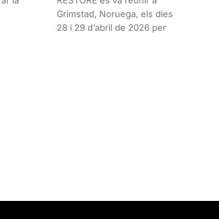
ar la
RESTORE es va reunir a
Grimstad, Noruega, els dies
28 i 29 d’abril de 2026 per