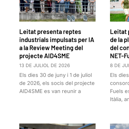
Leitat presenta reptes
Leitat
industrials impulsats per IA
de la p
a la Review Meeting del
del co
projecte AID4SME
NET-Fu
13 DE JULIOL DE 2026
8 DE JU
Els dies 30 de juny i 1 de juliol
Els dies
de 2026, els socis del projecte
consorc
AID4SME es van reunir a
Fuels e
Itàlia, 