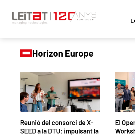
L
Horizon Europe
Reunió del consorci de X-
El Ope
SEED a la DTU: impulsant la
Works