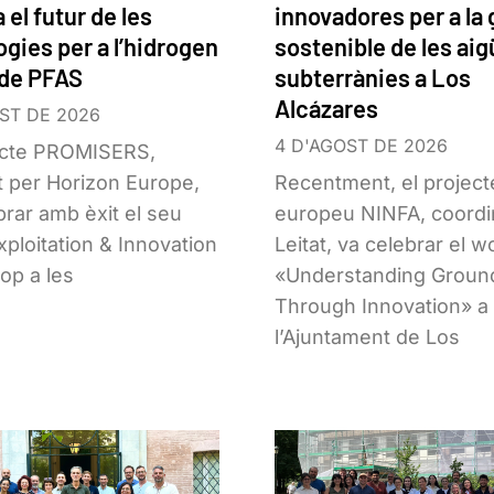
 el futur de les
innovadores per a la 
ogies per a l’hidrogen
sostenible de les ai
 de PFAS
subterrànies a Los
Alcázares
ST DE 2026
4 D'AGOST DE 2026
ecte PROMISERS,
t per Horizon Europe,
Recentment, el project
brar amb èxit el seu
europeu NINFA, coordi
ploitation & Innovation
Leitat, va celebrar el 
op a les
«Understanding Groun
Through Innovation» a
l’Ajuntament de Los