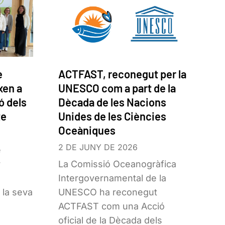
e
ACTFAST, reconegut per la
xen a
UNESCO com a part de la
ó dels
Dècada de les Nacions
te
Unides de les Ciències
Oceàniques
2 DE JUNY DE 2026
e
r
La Comissió Oceanogràfica
Intergovernamental de la
 la seva
UNESCO ha reconegut
ACTFAST com una Acció
oficial de la Dècada dels