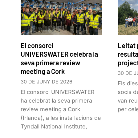
El consorci
Leitat
UNIVERSWATER celebra la
resulta
seva primera review
proje
meeting a Cork
30 DE J
30 DE JUNY DE 2026
Els dies
El consorci UNIVERSWATER
socis d
ha celebrat la seva primera
van reu
review meeting a Cork
per cel
(Irlanda), a les instal·lacions de
Tyndall National Institute,