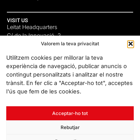
VISIT US
Leitat Headquarters
C/ de la Innovació, 2
Valorem la teva privacitat
08225 Terrassa, (Barcelona)
All our offices
Utilitzem cookies per millorar la teva
experiència de navegació, publicar anuncis o
contingut personalitzats i analitzar el nostre
CONTACT US
trànsit. En fer clic a "Acceptar-ho tot", acceptes
Phone. (+34) 937 882 300
l'ús que fem de les cookies.
FOLLOW US
Acceptar-ho tot
Rebutjar
© Copyright 2026 Leitat – Managing Technologies. All rights