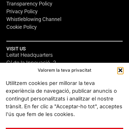
Transparency Policy
Privacy Policy
Whistleblowing Channel
Cookie Policy
VISIT US
Leitat Headquarters
C/ de la Innovació, 2
Valorem la teva privacitat
08225 Terrassa, (Barcelona)
All our offices
Utilitzem cookies per millorar la teva
experiència de navegació, publicar anuncis o
contingut personalitzats i analitzar el nostre
CONTACT US
trànsit. En fer clic a "Acceptar-ho tot", acceptes
Phone. (+34) 937 882 300
l'ús que fem de les cookies.
FOLLOW US