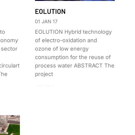
EOLUTION
01 JAN 17
to
EOLUTION Hybrid technology
economy
of electro-oxidation and
s sector
ozone of low energy
consumption for the reuse of
/circulartech-
process water ABSTRACT The
The
project
Leer más »