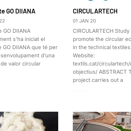
te GO DIIANA
CIRCULARTECH
22
01 JAN 20
te GO DIIANA
CIRCULARTECH Study 
ent s’ha iniciat el
promote the circular 
e GO DIIANA que té per
in the technical textile
Desenvolupament d’una
Website:
de valor circular
textils.cat/circulartech
objectius/ ABSTRACT 
project carries out a
Leer más »