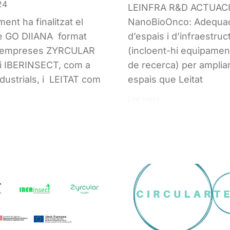
24
LEINFRA R&D ACTUACI
ent ha finalitzat el
NanoBioOnco: Adequa
e GO DIIANA format
d’espais i d’infraestruc
s empreses ZYRCULAR
(incloent-hi equipamen
i IBERINSECT, com a
de recerca) per ampliar
ndustrials, i LEITAT com
espais que Leitat
Leer más »