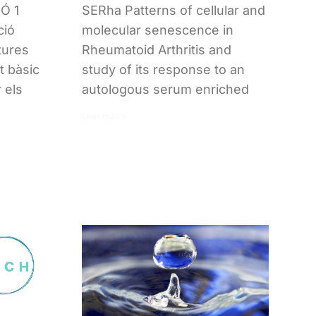
Ó 1
SERha Patterns of cellular and
ció
molecular senescence in
tures
Rheumatoid Arthritis and
t bàsic
study of its response to an
 els
autologous serum enriched
Leer más »