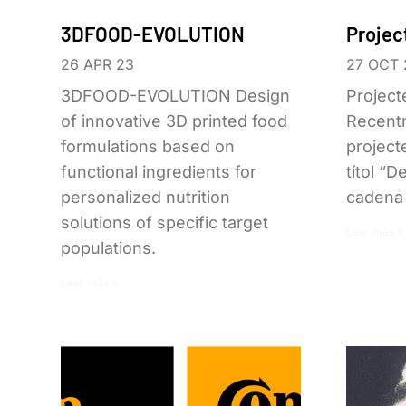
3DFOOD-EVOLUTION
Projec
26 APR 23
27 OCT 
3DFOOD-EVOLUTION Design
Projec
of innovative 3D printed food
Recentm
formulations based on
project
functional ingredients for
títol “
personalized nutrition
cadena 
solutions of specific target
Leer más »
populations.
Leer más »