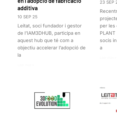
en l’adopció de fabricació
23 SEP 
additiva
Recentm
10 SEP 25
project
Leitat, soci fundador i gestor
per le
de l’IAM3DHUB, participa en
PLANT 
aquest hub que té com a
socis i
objectiu accelerar l’adopció de
a
la
Leer más »
Leer más »