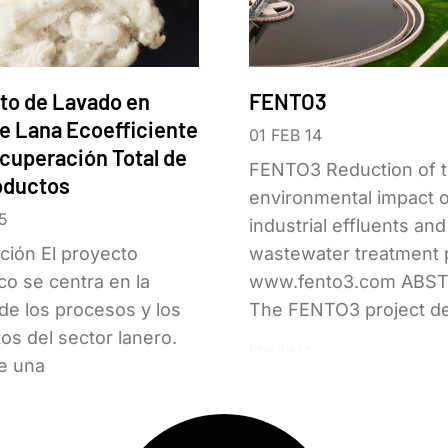
to de Lavado en
FENTO3
e Lana Ecoefficiente
01 FEB 14
cuperación Total de
FENTO3 Reduction of 
oductos
environmental impact o
5
industrial effluents an
ción El proyecto
wastewater treatment 
o se centra en la
www.fento3.com ABS
de los procesos y los
The FENTO3 project d
os del sector lanero.
Leer más »
e una