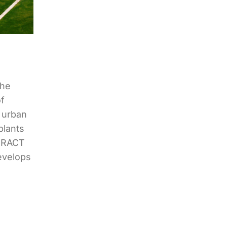
the
f
d urban
plants
TRACT
evelops