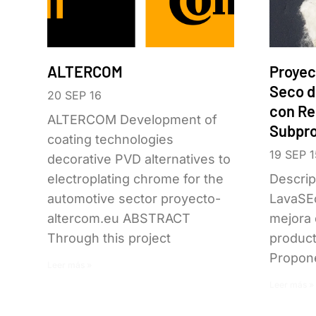
ALTERCOM
Proyec
Seco d
20 SEP 16
con Re
ALTERCOM Development of
Subpr
coating technologies
19 SEP 1
decorative PVD alternatives to
electroplating chrome for the
Descrip
automotive sector proyecto-
LavaSEc
altercom.eu ABSTRACT
mejora 
Through this project
product
Propon
Leer más »
Leer más »