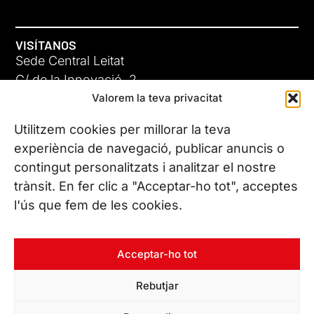
VISÍTANOS
Sede Central Leitat
C/ de la Innovació, 2
Valorem la teva privacitat
08225 Terrassa, (Barcelona)
Conoce todas nuestras sedes
Utilitzem cookies per millorar la teva
experiència de navegació, publicar anuncis o
contingut personalitzats i analitzar el nostre
CONTÁCTANOS
trànsit. En fer clic a "Acceptar-ho tot", acceptes
Tel. (+34) 937 882 300
l'ús que fem de les cookies.
SÍGUENOS
Acceptar-ho tot
Rebutjar
© Copyright 2026 Leitat – Managing Technologies. Todos los