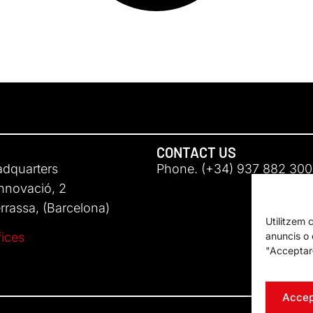
CONTACT US
adquarters
Phone. (+34) 937 882 300
Innovació, 2
rassa, (Barcelona)
Utilitzem 
anuncis o c
fices
"Acceptar-
Accep