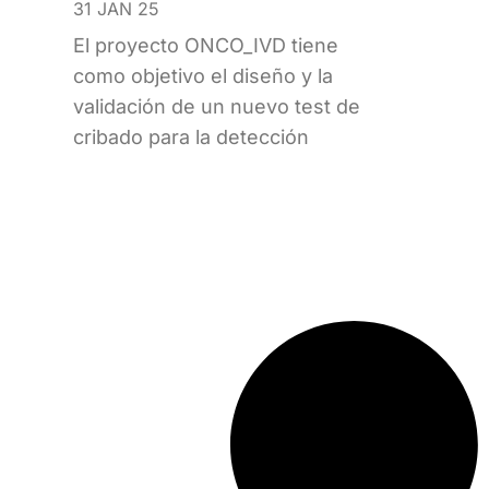
31 JAN 25
El proyecto ONCO_IVD tiene
como objetivo el diseño y la
validación de un nuevo test de
cribado para la detección