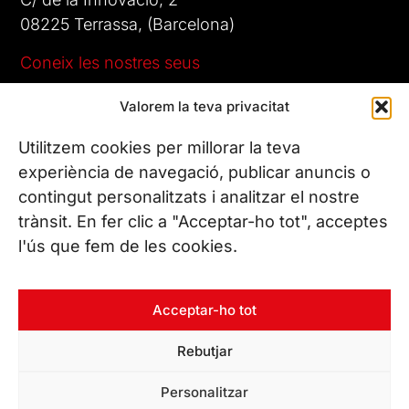
08225 Terrassa, (Barcelona)
Coneix les nostres seus
Valorem la teva privacitat
CONTACTA’NS
Tel. (+34) 937 882 300
Utilitzem cookies per millorar la teva
experiència de navegació, publicar anuncis o
contingut personalitzats i analitzar el nostre
SEGUEIX-NOS
trànsit. En fer clic a "Acceptar-ho tot", acceptes
l'ús que fem de les cookies.
© Copyright 2026 Leitat – Managing Technologies. Tots els
Acceptar-ho tot
drets reservats
Rebutjar
Personalitzar