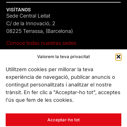
VISÍTANOS
Sede Central Leitat
C/ de la Innovació, 2
08225 Terrassa, (Barcelona)
Conoce todas nuestras sedes
Valorem la teva privacitat
CONTÁCTANOS
Tel. (+34) 937 882 300
Utilitzem cookies per millorar la teva
experiència de navegació, publicar anuncis o
contingut personalitzats i analitzar el nostre
SÍGUENOS
trànsit. En fer clic a "Acceptar-ho tot", acceptes
l'ús que fem de les cookies.
© Copyright 2026 Leitat – Managing Technologies. Todos los
Acceptar-ho tot
derechos reservados