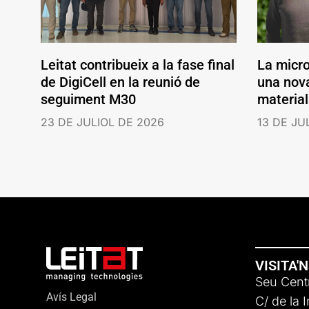
Leitat contribueix a la fase final
La micr
de DigiCell en la reunió de
una nov
seguiment M30
material
23 DE JULIOL DE 2026
13 DE JU
VISITA'
Seu Centr
Avís Legal
C/ de la 