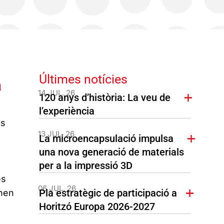
Últimes notícies
a
14 JUL. 26
120 anys d’història: La veu de
l’experiència
as
13 JUL. 26
La microencapsulació impulsa
una nova generació de materials
per a la impressió 3D
es
06 JUL. 26
Pla estratègic de participació a
onen
Horitzó Europa 2026-2027