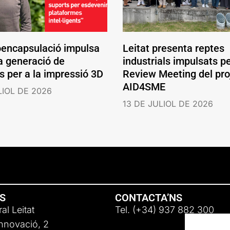
oencapsulació impulsa
Leitat presenta reptes
a generació de
industrials impulsats pe
s per a la impressió 3D
Review Meeting del pro
AID4SME
LIOL DE 2026
13 DE JULIOL DE 2026
NS
CONTACTA’NS
al Leitat
Tel. (+34) 937 882 300
Innovació, 2