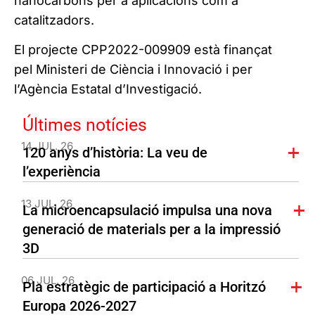
nanocarbons per a aplicacions com a
catalitzadors.
El projecte CPP2022-009909 està finançat
pel Ministeri de Ciència i Innovació i per
l’Agència Estatal d’Investigació.
Últimes notícies
14 JUL. 26
120 anys d’història: La veu de
l’experiència
13 JUL. 26
La microencapsulació impulsa una nova
generació de materials per a la impressió
3D
06 JUL. 26
Pla estratègic de participació a Horitzó
Europa 2026-2027