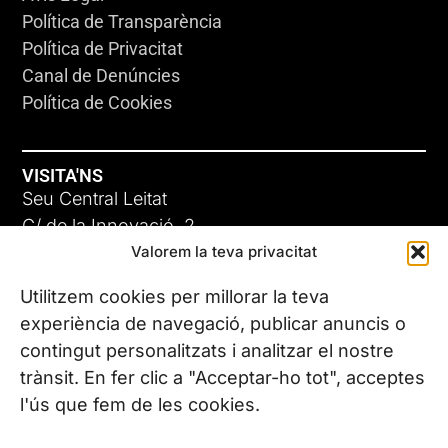
Política de Transparència
Política de Privacitat
Canal de Denúncies
Política de Cookies
VISITA'NS
Seu Central Leitat
C/ de la Innovació, 2
Valorem la teva privacitat
08225 Terrassa, (Barcelona)
Coneix les nostres seus
Utilitzem cookies per millorar la teva
experiència de navegació, publicar anuncis o
contingut personalitzats i analitzar el nostre
CONTACTA’NS
trànsit. En fer clic a "Acceptar-ho tot", acceptes
Tel. (+34) 937 882 300
l'ús que fem de les cookies.
SEGUEIX-NOS