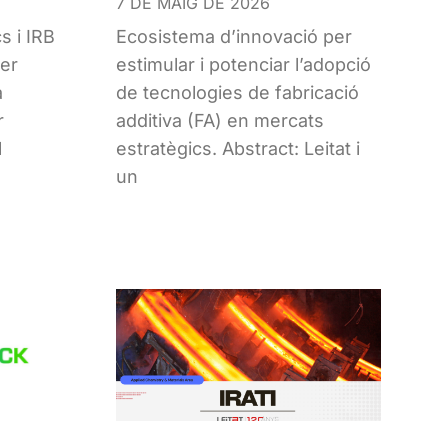
7 DE MAIG DE 2026
s i IRB
Ecosistema d’innovació per
per
estimular i potenciar l’adopció
a
de tecnologies de fabricació
r
additiva (FA) en mercats
l
estratègics. Abstract: Leitat i
un