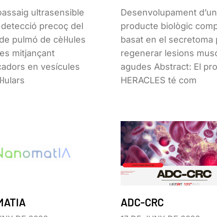
ssaig ultrasensible
Desenvolupament d’un
a detecció precoç del
producte biològic com
de pulmó de cèl·lules
basat en el secretoma 
tes mitjançant
regenerar lesions mus
adors en vesícules
agudes Abstract: El pro
·lulars
HERACLES té com
MATIA
ADC-CRC