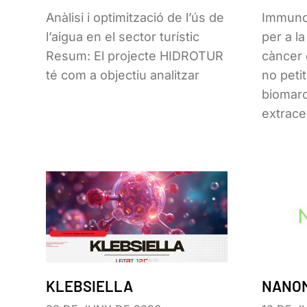
Anàlisi i optimització de l’ús de
Immunoa
l’aigua en el sector turístic
per a l
Resum: El projecte HIDROTUR
càncer 
té com a objectiu analitzar
no peti
biomarc
extracel
KLEBSIELLA
NANO