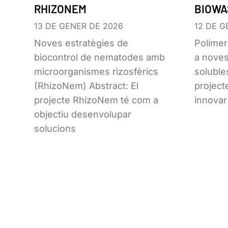
RHIZONEM
BIOWA
13 DE GENER DE 2026
12 DE G
Noves estratègies de
Polímer
biocontrol de nematodes amb
a noves
microorganismes rizosfèrics
soluble
(RhizoNem) Abstract: El
projec
projecte RhizoNem té com a
innovar
objectiu desenvolupar
solucions