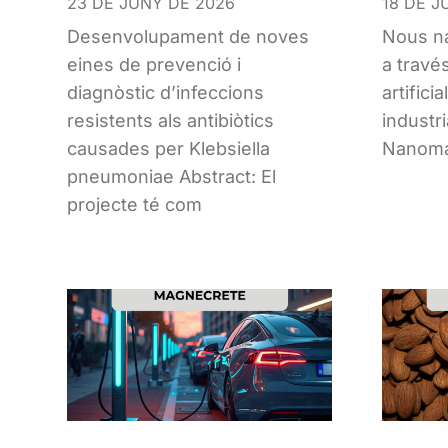
23 DE JUNY DE 2026
18 DE J
Desenvolupament de noves
Nous na
eines de prevenció i
a través
diagnòstic d’infeccions
artifici
resistents als antibiòtics
industri
causades per Klebsiella
Nanoma
pneumoniae Abstract: El
projecte té com