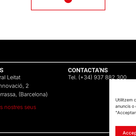
NS
CONTACTA’NS
al Leitat
Tel. (+34) 937 882 300
Innovació, 2
rassa, (Barcelona)
Utilitzem 
anuncis o c
s nostres seus
"Acceptar-
Accep