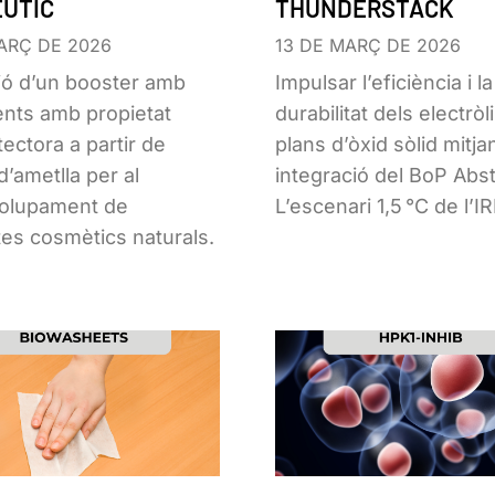
UTIC
THUNDERSTACK
ARÇ DE 2026
13 DE MARÇ DE 2026
ó d’un booster amb
Impulsar l’eficiència i la
ents amb propietat
durabilitat dels electròl
tectora a partir de
plans d’òxid sòlid mitja
d’ametlla per al
integració del BoP Abst
olupament de
L’escenari 1,5 °C de l’
es cosmètics naturals.