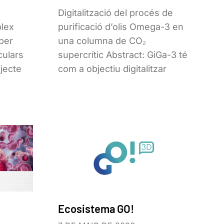
Digitalització del procés de
plex
purificació d’olis Omega-3 en
per
una columna de CO₂
culars
supercrític Abstract: GiGa-3 té
jecte
com a objectiu digitalitzar
Ecosistema GO!