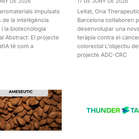
UNY DE 2026
17 DE JUNY DE 2026
nomaterials impulsats
Leitat, Ona Therapeutic
 de la intel·ligència
Barcelona col·laboren 
al i la biotecnologia
desenvolupar una nov
al Abstract: El projecte
teràpia contra el cànce
tIA té com a
colorectal L’objectiu de
projecte ADC-CRC