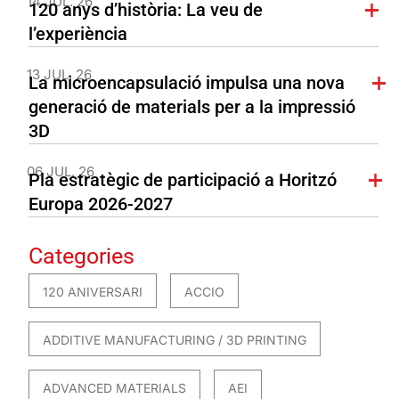
14 JUL. 26
120 anys d’història: La veu de
l’experiència
13 JUL. 26
La microencapsulació impulsa una nova
generació de materials per a la impressió
3D
06 JUL. 26
Pla estratègic de participació a Horitzó
Europa 2026-2027
Categories
120 ANIVERSARI
ACCIO
ADDITIVE MANUFACTURING / 3D PRINTING
ADVANCED MATERIALS
AEI