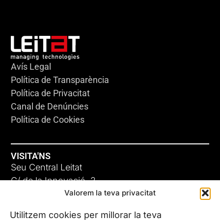
Avís Legal
Política de Transparència
Política de Privacitat
Canal de Denúncies
Política de Cookies
VISITA'NS
Seu Central Leitat
C/ de la Innovació, 2
Valorem la teva privacitat
08225 Terrassa, (Barcelona)
Coneix les nostres seus
Utilitzem cookies per millorar la teva