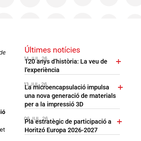
Últimes notícies
de
14 JUL. 26
120 anys d’història: La veu de
l’experiència
13 JUL. 26
La microencapsulació impulsa
una nova generació de materials
per a la impressió 3D
ió
06 JUL. 26
Pla estratègic de participació a
et
Horitzó Europa 2026-2027