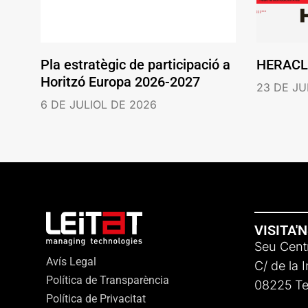
Pla estratègic de participació a
HERACL
Horitzó Europa 2026-2027
23 DE JU
6 DE JULIOL DE 2026
VISITA'
Seu Centr
Avís Legal
C/ de la 
Política de Transparència
08225 Ter
Política de Privacitat