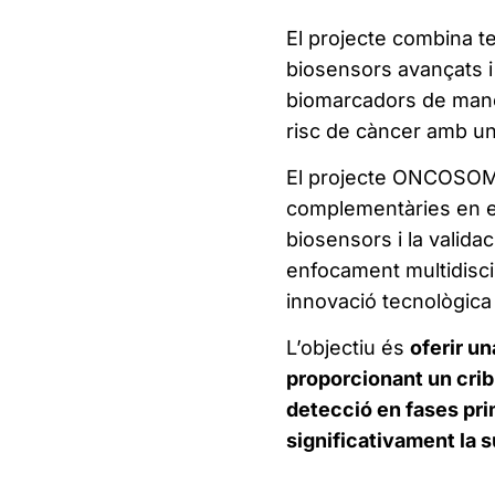
El projecte combina t
biosensors avançats i i
biomarcadors de maner
risc de càncer amb una
El projecte ONCOSOM
complementàries en el
biosensors i la valida
enfocament multidiscip
innovació tecnològica 
L’objectiu és
oferir un
proporcionant un cribr
detecció en fases prim
significativament la 