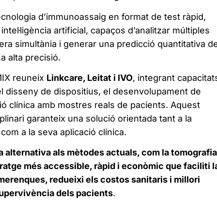
ecnologia d’immunoassaig en format de test ràpid,
ntel·ligència artificial, capaços d’analitzar múltiples
a simultània i generar una predicció quantitativa de
 alta precisió.
IX reuneix
Linkcare, Leitat i IVO
, integrant capacitat
 disseny de dispositius, el desenvolupament de
ció clínica amb mostres reals de pacients. Aquest
linari garanteix una solució orientada tant a la
com a la seva aplicació clínica.
a alternativa als mètodes actuals, com la tomografia
atge més accessible, ràpid i econòmic que faciliti l
erenques, redueixi els costos sanitaris i millori
supervivència dels pacients
.