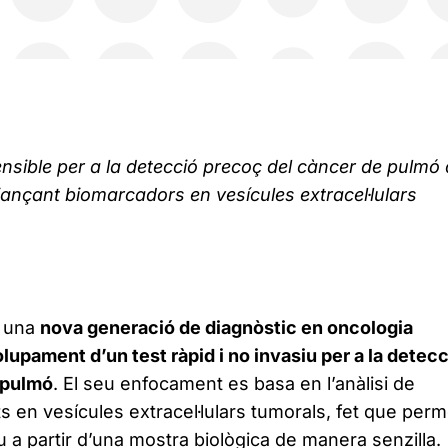
sible per a la detecció precoç del càncer de pulmó 
itjançant biomarcadors en vesícules extracel·lulars
 una
nova generació de diagnòstic en oncologia
upament d’un test ràpid i no invasiu per a la detecc
 pulmó
. El seu enfocament es basa en l’anàlisi de
 en vesícules extracel·lulars tumorals, fet que perm
u a partir d’una mostra biològica de manera senzilla.