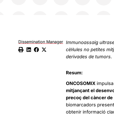
Dissemination Manager
Immunoassaig ultrasen
cèl·lules no petites m
derivades de tumors.
Resum:
ONCOSOMIX
impulsa
mitjançant el desenvol
precoç del càncer de
biomarcadors presents
obtenir informació cla