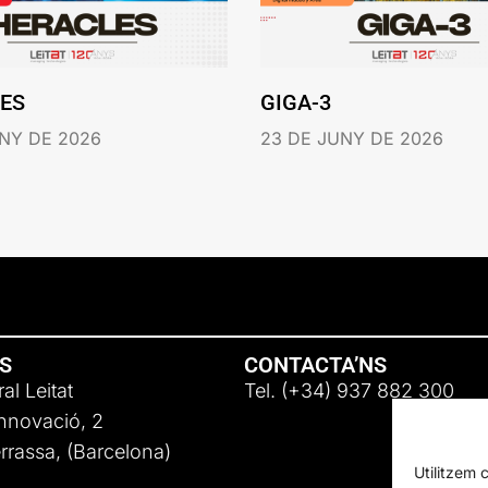
ES
GIGA-3
NY DE 2026
23 DE JUNY DE 2026
NS
CONTACTA’NS
al Leitat
Tel. (+34) 937 882 300
Innovació, 2
rassa, (Barcelona)
Utilitzem 