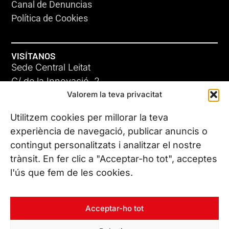
Canal de Denuncias
Política de Cookies
VISÍTANOS
Sede Central Leitat
C/ de la Innovació, 2
Valorem la teva privacitat
08225 Terrassa, (Barcelona)
Conoce todas nuestras sedes
Utilitzem cookies per millorar la teva
experiència de navegació, publicar anuncis o
contingut personalitzats i analitzar el nostre
CONTÁCTANOS
trànsit. En fer clic a "Acceptar-ho tot", acceptes
Tel. (+34) 937 882 300
l'ús que fem de les cookies.
SÍGUENOS
Acceptar-ho tot