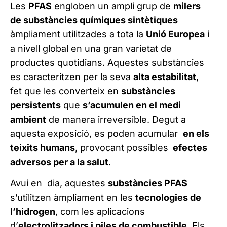
Les
PFAS
engloben un ampli grup de
milers
de substàncies químiques sintètiques
àmpliament utilitzades a tota la
Unió Europea
i
a nivell global en una gran varietat de
productes quotidians. Aquestes substàncies
es caracteritzen per la seva
alta estabilitat
,
fet que les converteix en
substàncies
persistents
que
s’acumulen en el medi
ambient
de manera irreversible. Degut a
aquesta exposició, es poden acumular
en els
teixits humans
, provocant possibles
efectes
adversos per a la salut
.
Avui en dia, aquestes
substàncies PFAS
s’utilitzen àmpliament en les
tecnologies de
l’hidrogen
, com les aplicacions
d’
electrolitzadors i piles de combustible
. Els