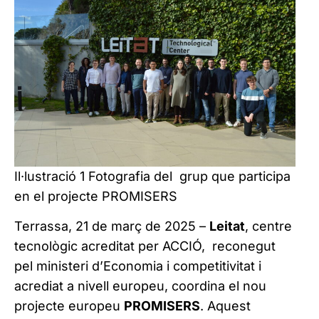
Il·lustració
1
Foto
grafia
de
l
grup
que participa
en el
projecte
PROMISERS
Terrassa, 21 de març de 2025 –
Leitat
, centre
tecnològic acreditat per ACCIÓ, reconegut
pel ministeri d’Economia i competitivitat i
acrediat a nivell europeu, coordina el nou
projecte europeu
PROMISERS
. Aquest