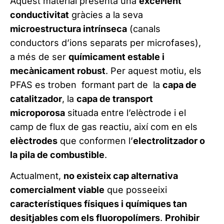
Aquest material presenta una
excel·lent
conductivitat
gràcies a la seva
microestructura intrínseca
(canals
conductors d’ions separats per microfases),
a més de ser
químicament estable i
mecànicament robust
. Per aquest motiu, els
PFAS es troben formant part de la
capa de
catalitzador
, la
capa de transport
microporosa
situada entre l’elèctrode i el
camp de flux de gas reactiu, així com en els
elèctrodes
que conformen l’
electrolitzador o
la pila de combustible
.
Actualment,
no existeix cap alternativa
comercialment viable
que posseeixi
característiques físiques i químiques tan
desitjables com els fluoropolímers
.
Prohibir