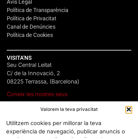
Avís Legal
Política de Transparència
Política de Privacitat
Canal de Denúncies
Política de Cookies
VISITA'NS
Seu Central Leitat
C/ de la Innovació, 2
08225 Terrassa, (Barcelona)
Coneix les nostres seus
Valorem la teva privacitat
CONTACTA’NS
Tel. (+34) 937 882 300
Utilitzem cookies per millorar la teva
experiència de navegació, publicar anuncis o