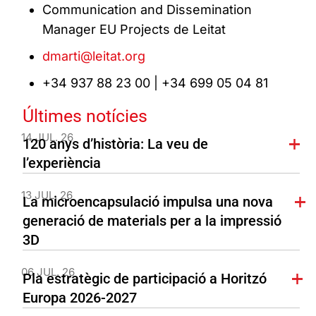
Communication and Dissemination
Manager EU Projects de Leitat
dmarti@leitat.org
+34 937 88 23 00 | +34 699 05 04 81
Últimes notícies
14 JUL. 26
120 anys d’història: La veu de
l’experiència
13 JUL. 26
La microencapsulació impulsa una nova
generació de materials per a la impressió
3D
06 JUL. 26
Pla estratègic de participació a Horitzó
Europa 2026-2027