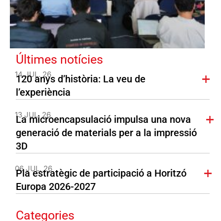
Últimes notícies
14 JUL. 26
120 anys d’història: La veu de
l’experiència
13 JUL. 26
La microencapsulació impulsa una nova
generació de materials per a la impressió
3D
06 JUL. 26
Pla estratègic de participació a Horitzó
Europa 2026-2027
Categories