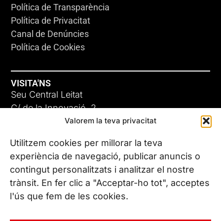
Política de Transparència
Política de Privacitat
Canal de Denúncies
Política de Cookies
VISITA'NS
Seu Central Leitat
C/ de la Innovació, 2
Valorem la teva privacitat
08225 Terrassa, (Barcelona)
Coneix les nostres seus
Utilitzem cookies per millorar la teva
experiència de navegació, publicar anuncis o
contingut personalitzats i analitzar el nostre
CONTACTA’NS
trànsit. En fer clic a "Acceptar-ho tot", acceptes
Tel. (+34) 937 882 300
l'ús que fem de les cookies.
SEGUEIX-NOS