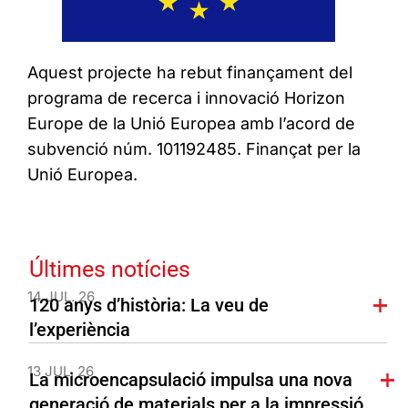
Aquest projecte ha rebut finançament del
programa de recerca i innovació Horizon
Europe de la Unió Europea amb l’acord de
subvenció núm. 101192485. Finançat per la
Unió Europea.
Últimes notícies
14 JUL. 26
120 anys d’història: La veu de
l’experiència
13 JUL. 26
La microencapsulació impulsa una nova
generació de materials per a la impressió