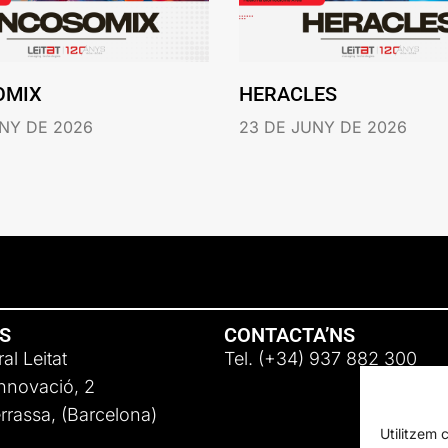
OMIX
HERACLES
NY DE 2026
23 DE JUNY DE 2026
NS
CONTACTA’NS
al Leitat
Tel. (+34) 937 882 300
Innovació, 2
rassa, (Barcelona)
Utilitzem 