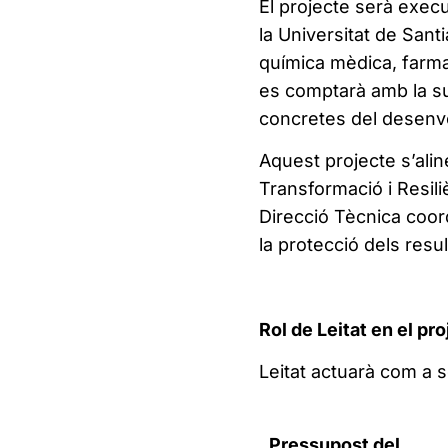
El projecte serà exec
la Universitat de San
química mèdica, farm
es comptarà amb la su
concretes del desenv
Aquest projecte s’alin
Transformació i Resili
Direcció Tècnica coord
la protecció dels resu
Rol de Leitat en el pro
Leitat actuarà com a s
Pressupost del