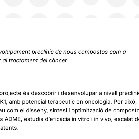
volupament preclínic de nous compostos com a
r al tractament del càncer
 projecte és descobrir i desenvolupar a nivell preclíni
K1, amb potencial terapèutic en oncologia. Per això,
au com el disseny, síntesi i optimització de compost
 ADME, estudis d’eficàcia in vitro i in vivo, escalat d
patents.