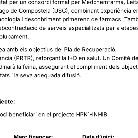
utat per un consorci format per Medchemfarma, Leita
tiago de Compostela (USC), combinant experiència e
acologia i descobriment primerenc de fàrmacs. Tam
bcontractació de serveis especialitzats per a etape
olupament.
ea amb els objectius del Pla de Recuperació,
ència (PRTR), reforçant la I+D en salut. Un Comitè d
inarà la feina, assegurant el compliment dels object
ltats i la seva adequada difusió.
jecte:
oci beneficiari en el projecte HPK1-INHIB.
Marc financer:
Data d’inici: