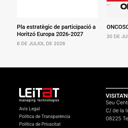
Pla estratègic de participació a
ONCOS
Horitzó Europa 2026-2027
30 DE JU
6 DE JULIOL DE 2026
VISITA'
Seu Centr
Avís Legal
C/ de la 
Política de Transparència
08225 Ter
Política de Privacitat