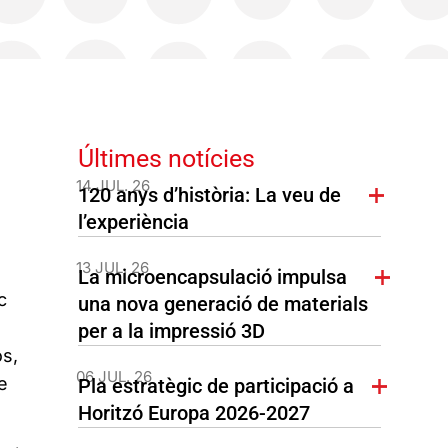
Últimes notícies
14 JUL. 26
120 anys d’història: La veu de
l’experiència
13 JUL. 26
La microencapsulació impulsa
c
una nova generació de materials
per a la impressió 3D
os,
06 JUL. 26
e
Pla estratègic de participació a
Horitzó Europa 2026-2027