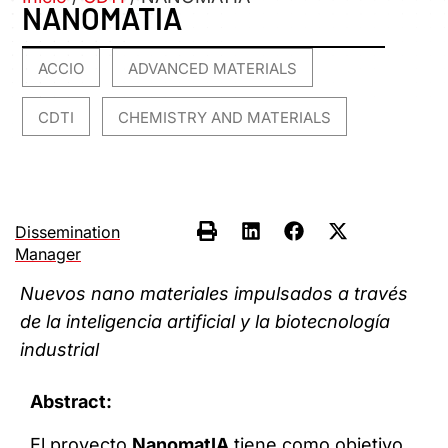
NANOMATIA
ACCIO
ADVANCED MATERIALS
,
,
CDTI
CHEMISTRY AND MATERIALS
,
Dissemination
Manager
Nuevos nano materiales impulsados a través
de la inteligencia artificial y la biotecnología
industrial
Abstract:
El proyecto
NanomatIA
tiene como objetivo