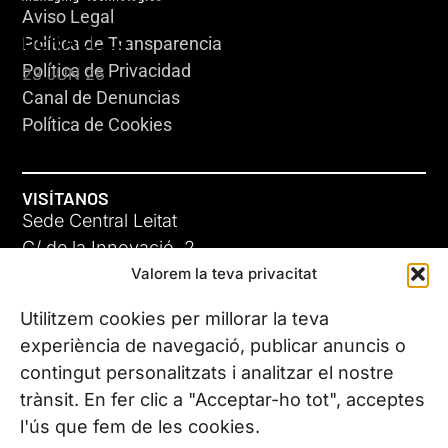
Aviso Legal
HERACLES
Política de Transparencia
Política de Privacidad
23 JUN 26
Canal de Denuncias
Política de Cookies
VISÍTANOS
Sede Central Leitat
C/ de la Innovació, 2
Valorem la teva privacitat
08225 Terrassa, (Barcelona)
Conoce todas nuestras sedes
Utilitzem cookies per millorar la teva
GIGA-3
experiència de navegació, publicar anuncis o
contingut personalitzats i analitzar el nostre
23 JUN 26
CONTÁCTANOS
trànsit. En fer clic a "Acceptar-ho tot", acceptes
Tel. (+34) 937 882 300
l'ús que fem de les cookies.