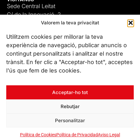
Sede Central Leitat
C/ de la Innovació, 2
Valorem la teva privacitat
08225 Terrassa, (Barcelona)
Conoce todas nuestras sedes
Utilitzem cookies per millorar la teva
experiència de navegació, publicar anuncis o
contingut personalitzats i analitzar el nostre
CONTÁCTANOS
trànsit. En fer clic a "Acceptar-ho tot", acceptes
Tel. (+34) 937 882 300
l'ús que fem de les cookies.
SÍGUENOS
Acceptar-ho tot
Rebutjar
© Copyright 2026 Leitat – Managing Technologies. Todos los
Personalitzar
derechos reservados
Política de Cookies
Política de Privacidad
Aviso Legal