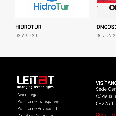
HIDROTUR
ONCOS
03 AGO 26
30 JUN 2
VISÍTAN
Sede Cent
Aviso Legal
C/ de la 
Política de Transparencia
08225 Ter
Política de Privacidad
Conoce t
Canal de Denuncias