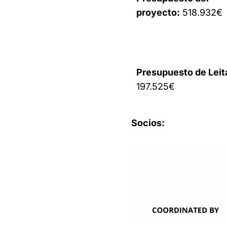
proyecto:
518.932€
Presupuesto de Leit
197.525€
Socios: