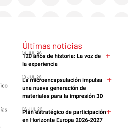
Últimas noticias
14 JUL 26
120 años de historia: La voz de
la experiencia
13 JUL 26
La microencapsulación impulsa
fico
una nueva generación de
materiales para la impresión 3D
06 JUL 26
ías
Plan estratégico de participación
en Horizonte Europa 2026-2027
,