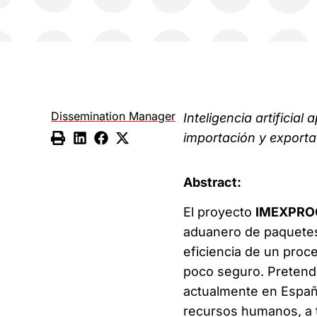
Dissemination Manager
I
nteligencia artificial
importación
y
export
Abstract:
El proyecto
IMEXPRO
aduanero de paquetes 
eficiencia de un pro
poco seguro. Pretende
actualmente en Españ
recursos humanos, a t