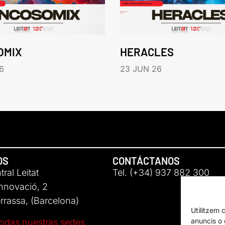
OMIX
HERACLES
6
23 JUN 26
OS
CONTÁCTANOS
ral Leitat
Tel. (+34) 937 882 300
Innovació, 2
rassa, (Barcelona)
Utilitzem 
anuncis o c
odas nuestras sedes