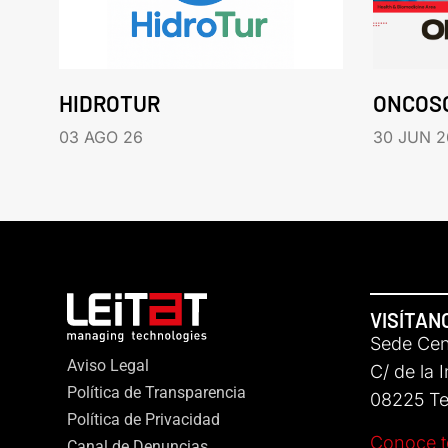
HIDROTUR
ONCOS
03 AGO 26
30 JUN 2
VISÍTAN
Sede Cent
Aviso Legal
C/ de la 
Política de Transparencia
08225 Ter
Política de Privacidad
Conoce t
Canal de Denuncias