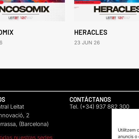
OMIX
HERACLES
6
23 JUN 26
OS
CONTÁCTANOS
ral Leitat
Tel. (+34) 937 882 300
Innovació, 2
rassa, (Barcelona)
Utilitzem 
anuncis o c
odas nuestras sedes