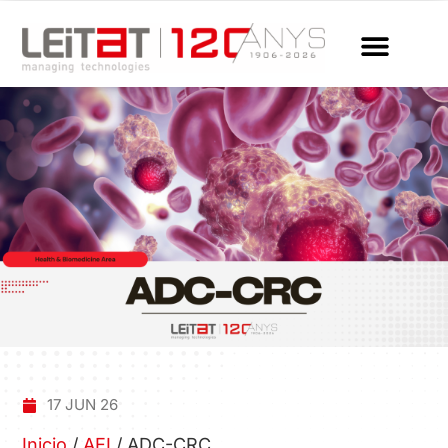
17 JUN 26
Inicio
/
AEI
/
ADC-CRC