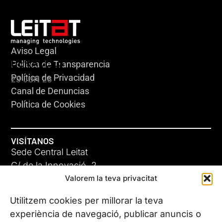
Aviso Legal
HERACLES
Política de Transparencia
Política de Privacidad
23 JUN 26
Canal de Denuncias
Política de Cookies
VISÍTANOS
Sede Central Leitat
C/ de la Innovació, 2
Valorem la teva privacitat
08225 Terrassa, (Barcelona)
Conoce todas nuestras sedes
Utilitzem cookies per millorar la teva
GIGA-3
experiència de navegació, publicar anuncis o