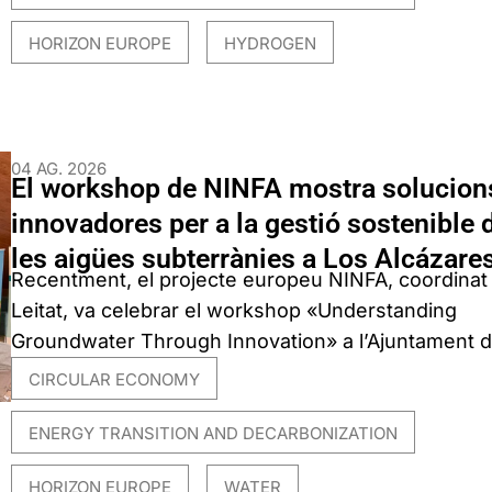
HORIZON EUROPE
HYDROGEN
,
04 AG. 2026
El workshop de NINFA mostra solucion
innovadores per a la gestió sostenible 
les aigües subterrànies a Los Alcázare
Recentment, el projecte europeu NINFA, coordinat
Leitat, va celebrar el workshop «Understanding
Groundwater Through Innovation» a l’Ajuntament de
CIRCULAR ECONOMY
,
ENERGY TRANSITION AND DECARBONIZATION
,
HORIZON EUROPE
WATER
,