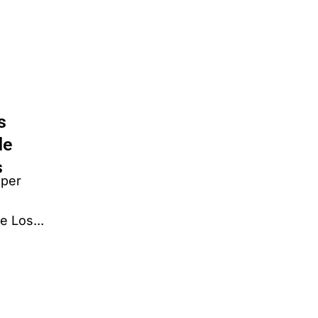
s
de
s
 per
 Los...