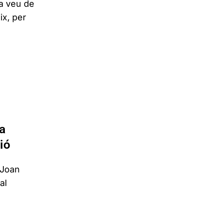
La veu de
ix, per
a
ió
 Joan
al
,