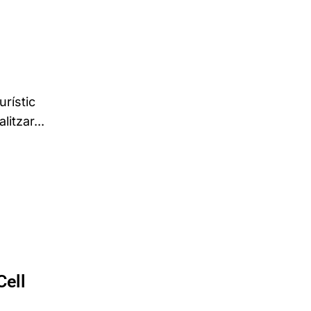
urístic
itzar...
Cell