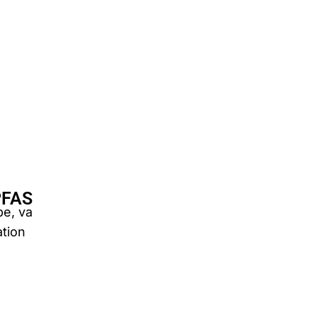
 PFAS
pe, va
ation