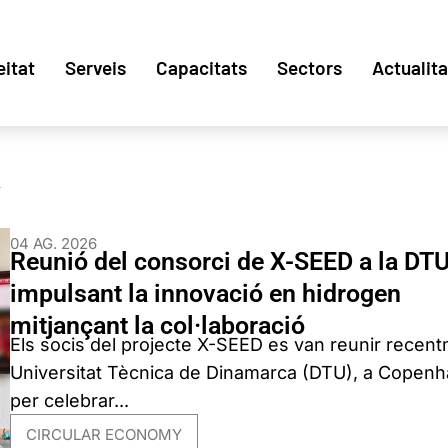
eitat
Serveis
Capacitats
Sectors
Actualita
A
04 AG. 2026
Reunió del consorci de X-SEED a la DTU
impulsant la innovació en hidrogen
mitjançant la col·laboració
Els socis del projecte X-SEED es van reunir recent
Universitat Tècnica de Dinamarca (DTU), a Copen
per celebrar...
CIRCULAR ECONOMY
,