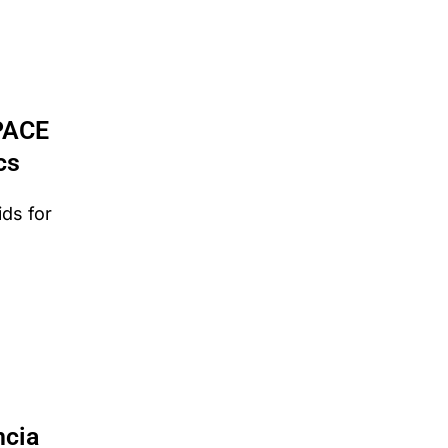
 PACE
cs
ids for
ncia