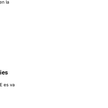
en la
ies
E es va