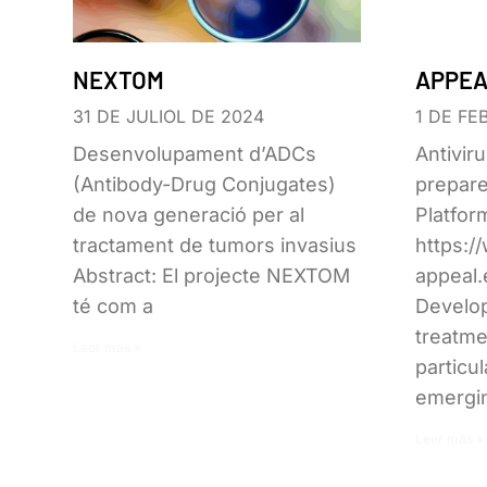
NEXTOM
APPE
31 DE JULIOL DE 2024
1 DE FE
Desenvolupament d’ADCs
Antivir
(Antibody-Drug Conjugates)
prepar
de nova generació per al
Platfor
tractament de tumors invasius
https:/
Abstract: El projecte NEXTOM
appeal.
té com a
Develop
treatme
Leer más »
particul
emergi
Leer más »