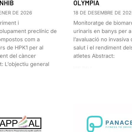
INHIB
OLYMPIA
ENER DE 2026
18 DE DESEMBRE DE 202
iment i
Monitoratge de biomar
lupament preclínic de
urinaris en banys per a
ompostos com a
l’avaluació no invasiva 
ors de HPK1 per al
salut i el rendiment del
ent del càncer
atletes Abstract:
t: L’objectiu general
Leer más »