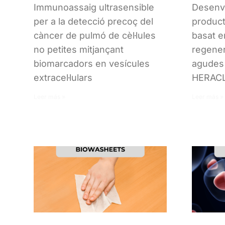
Immunoassaig ultrasensible
Desenv
per a la detecció precoç del
product
càncer de pulmó de cèl·lules
basat e
no petites mitjançant
regener
biomarcadors en vesícules
agudes 
extracel·lulars
HERACL
Leer más »
Leer más »