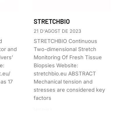
STRETCHBIO
21 D'AGOST DE 2023
d
STRETCHBIO Continuous
tor and
Two-dimensional Stretch
vers’
Monitoring Of Fresh Tissue
e:
Biopsies Website:
t.eu/
stretchbio.eu ABSTRACT
as 17
Mechanical tension and
stresses are considered key
factors
Leer más »