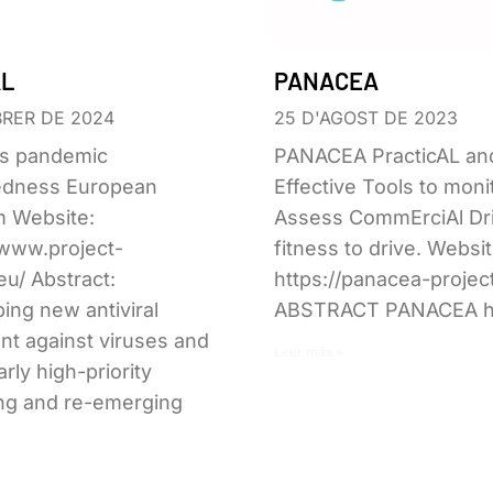
AL
PANACEA
BRER DE 2024
25 D'AGOST DE 2023
us pandemic
PANACEA PracticAL an
edness European
Effective Tools to moni
m​ Website:
Assess CommErciAl Dri
/www.project-
fitness to drive. Websit
eu/ Abstract:
https://panacea-projec
ing new antiviral
ABSTRACT PANACEA h
nt against viruses and
Leer más »
arly high-priority
ng and re-emerging