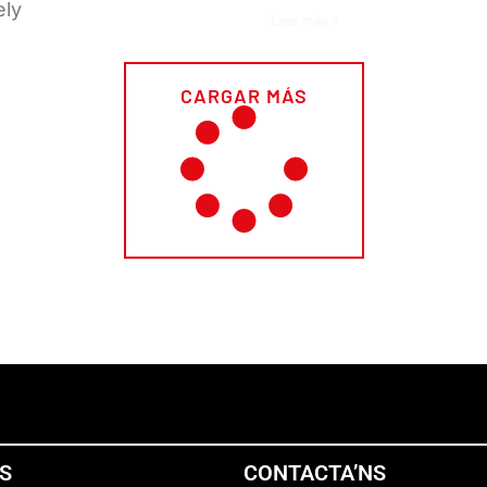
ely
Leer más »
CARGAR MÁS
NS
CONTACTA’NS