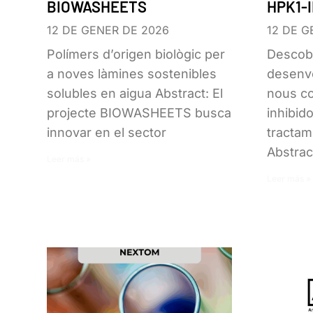
BIOWASHEETS
HPK1-
12 DE GENER DE 2026
12 DE G
Polímers d’origen biològic per
Descobr
a noves làmines sostenibles
desenvo
solubles en aigua Abstract: El
nous c
projecte BIOWASHEETS busca
inhibid
innovar en el sector
tractam
Abstrac
Leer más »
Leer más »