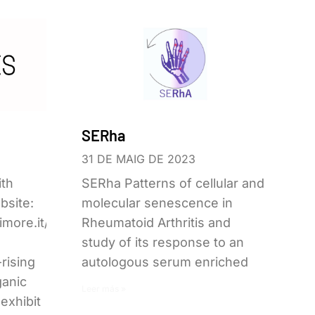
SERha
31 DE MAIG DE 2023
th
SERha Patterns of cellular and
bsite:
molecular senescence in
more.it/
Rheumatoid Arthritis and
study of its response to an
-rising
autologous serum enriched
ganic
Leer más »
exhibit