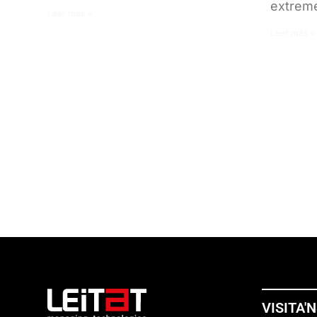
extrem
Leer más »
Leer más »
VISITA'