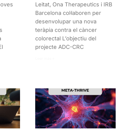
noves
Leitat, Ona Therapeutics i IRB
Barcelona col·laboren per
desenvolupar una nova
cs
teràpia contra el càncer
a
colorectal L’objectiu del
El
projecte ADC-CRC
Leer más »