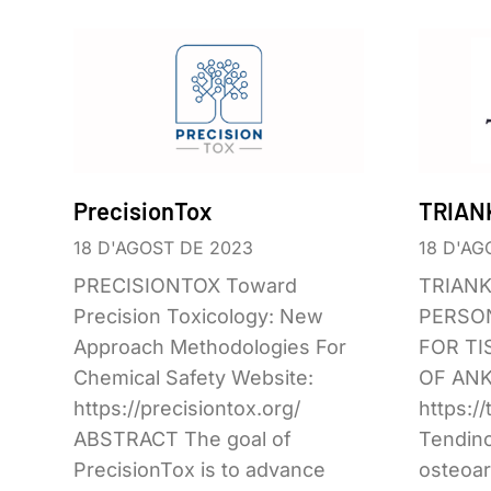
PrecisionTox
TRIAN
18 D'AGOST DE 2023
18 D'AG
PRECISIONTOX Toward
TRIANK
Precision Toxicology: New
PERSO
Approach Methodologies For
FOR TI
Chemical Safety Website:
OF ANK
https://precisiontox.org/
https:/
ABSTRACT The goal of
Tendin
PrecisionTox is to advance
osteoar