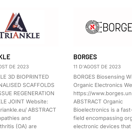
KLE
BORGES
OST DE 2023
11 D'AGOST DE 2023
LE 3D BIOPRINTED
BORGES Biosensing Wi
NALISED SCAFFOLDS
Organic Electronics We
SSUE REGENERATION
https://www.borges.uni
LE JOINT Website:
ABSTRACT Organic
/triankle.eu/ ABSTRACT
Bioelectronics is a fast
opathies and
field encompassing or
thritis (OA) are
electronic devices that 