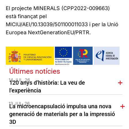
El projecte MINERALS (CPP2022-009663)
està finançat pel
MICIU/AEI/10.13039/501100011033 i per la Unió
Europea NextGenerationEU/PRTR.
Últimes notícies
14 JUL. 26
120 anys d’història: La veu de
l’experiència
13 JUL. 26
La microencapsulació impulsa una nova
generació de materials per a la impressió
3D