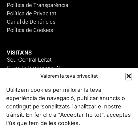
Política de Transparència
Política de Privacitat
Canal de Denúncies
Política de Cookies
VISITA'NS
Seu Central Leitat
C/ de la Innovació, 2
Valorem la teva privacitat
08225 Terrassa, (Barcelona)
Coneix les nostres seus
Utilitzem cookies per millorar la teva
experiència de navegació, publicar anuncis o
contingut personalitzats i analitzar el nostre
CONTACTA’NS
trànsit. En fer clic a "Acceptar-ho tot", acceptes
Tel. (+34) 937 882 300
l'ús que fem de les cookies.
SEGUEIX-NOS