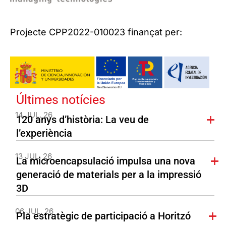
Projecte CPP2022-010023 finançat per:
Últimes notícies
14 JUL. 26
120 anys d’història: La veu de
l’experiència
13 JUL. 26
La microencapsulació impulsa una nova
generació de materials per a la impressió
3D
06 JUL. 26
Pla estratègic de participació a Horitzó