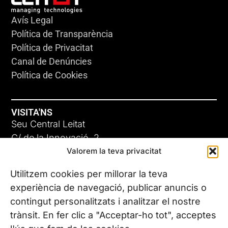
Avís Legal
Política de Transparència
Política de Privacitat
Canal de Denúncies
Política de Cookies
VISITA'NS
Seu Central Leitat
C/ de la Innovació, 2
Valorem la teva privacitat
08225 Terrassa, (Barcelona)
Coneix les nostres seus
Utilitzem cookies per millorar la teva
experiència de navegació, publicar anuncis o
contingut personalitzats i analitzar el nostre
CONTACTA’NS
trànsit. En fer clic a "Acceptar-ho tot", acceptes
Tel. (+34) 937 882 300