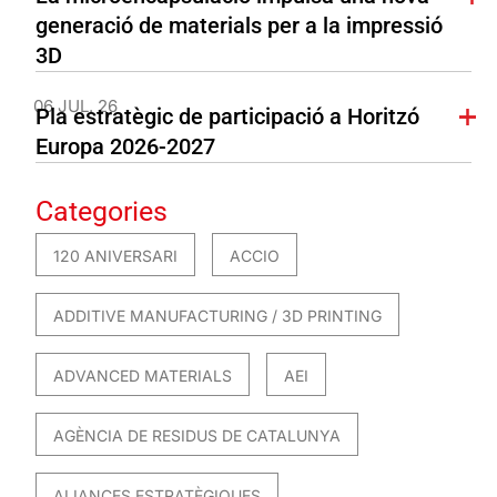
generació de materials per a la impressió
3D
06 JUL. 26
Pla estratègic de participació a Horitzó
Europa 2026-2027
Categories
120 ANIVERSARI
ACCIO
ADDITIVE MANUFACTURING / 3D PRINTING
ADVANCED MATERIALS
AEI
AGÈNCIA DE RESIDUS DE CATALUNYA
ALIANCES ESTRATÈGIQUES