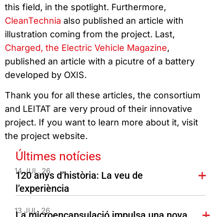
this field, in the spotlight. Furthermore,
CleanTechnia
also published an article with
illustration coming from the project. Last,
Charged, the Electric Vehicle Magazine
,
published an article with a picutre of a battery
developed by OXIS.
Thank you for all these articles, the consortium
and LEITAT are very proud of their innovative
project. If you want to learn more about it, visit
the project website.
Últimes notícies
14 JUL. 26
120 anys d’història: La veu de
l’experiència
13 JUL. 26
La microencapsulació impulsa una nova