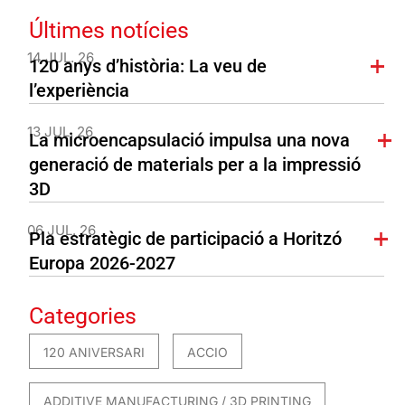
Últimes notícies
14 JUL. 26
120 anys d’història: La veu de
l’experiència
13 JUL. 26
La microencapsulació impulsa una nova
generació de materials per a la impressió
3D
06 JUL. 26
Pla estratègic de participació a Horitzó
Europa 2026-2027
Categories
120 ANIVERSARI
ACCIO
ADDITIVE MANUFACTURING / 3D PRINTING