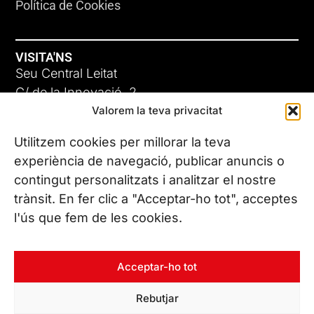
Política de Cookies
VISITA'NS
Seu Central Leitat
C/ de la Innovació, 2
Valorem la teva privacitat
08225 Terrassa, (Barcelona)
Coneix les nostres seus
Utilitzem cookies per millorar la teva
experiència de navegació, publicar anuncis o
contingut personalitzats i analitzar el nostre
CONTACTA’NS
trànsit. En fer clic a "Acceptar-ho tot", acceptes
Tel. (+34) 937 882 300
l'ús que fem de les cookies.
SEGUEIX-NOS
Acceptar-ho tot
Rebutjar