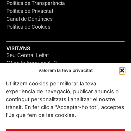
Política de Transparència
Política de Privacitat
Canal de Denúncies
Política de Cookies
VISITA'NS
Seu Central Leitat
C/ de la Innovació, 2
Valorem la teva privacitat
08225 Terrassa, (Barcelona)
Coneix les nostres seus
Utilitzem cookies per millorar la teva
experiència de navegació, publicar anuncis o
contingut personalitzats i analitzar el nostre
CONTACTA’NS
trànsit. En fer clic a "Acceptar-ho tot", acceptes
Tel. (+34) 937 882 300
l'ús que fem de les cookies.
SEGUEIX-NOS