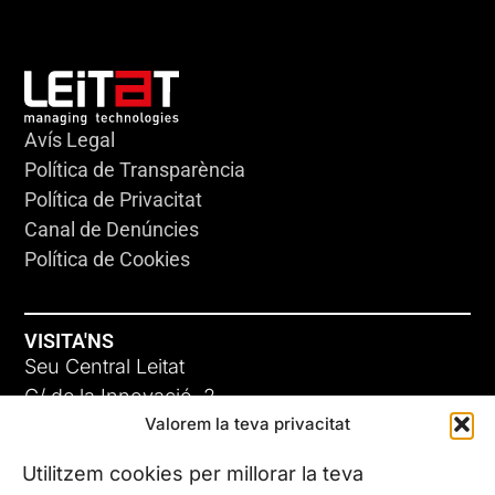
Avís Legal
Política de Transparència
Política de Privacitat
Canal de Denúncies
Política de Cookies
VISITA'NS
Seu Central Leitat
C/ de la Innovació, 2
Valorem la teva privacitat
08225 Terrassa, (Barcelona)
Coneix les nostres seus
Utilitzem cookies per millorar la teva