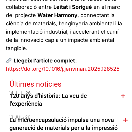
col·laboració entre
Leitat i Sorigué
en el marc
del projecte
Water Harmony
, connectant la
ciència de materials, l’enginyeria ambiental i la
implementació industrial, i accelerant el camí
de la innovació cap a un impacte ambiental
tangible.
Llegeix l’article complet:
https://doi.org/10.1016/j.jenvman.2025.128525
Últimes notícies
14 JUL. 26
120 anys d’història: La veu de
l’experiència
13 JUL. 26
La microencapsulació impulsa una nova
generació de materials per a la impressió