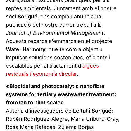
avançada en solucions pràctiques per als
reptes ambientals. Juntament amb el nostre
soci
Sorigué
, ens complau anunciar la
publicació del nostre darrer treball a la
Journal of Environmental Management
.
Aquesta recerca s’emmarca en el projecte
Water Harmony
, que té com a objectiu
impulsar solucions sostenibles, eficients i
escalables per al tractament d’
aigües
residuals i economia circular
.
«Biocidal and photocatalytic nanofibre
systems for tertiary wastewater treatment:
from lab to pilot scale»
Autoria d’investigadors de
Leitat i Sorigué
:
Rubén Rodríguez-Alegre, María Uriburu-Gray,
Rosa María Rafecas, Zulema Borjas