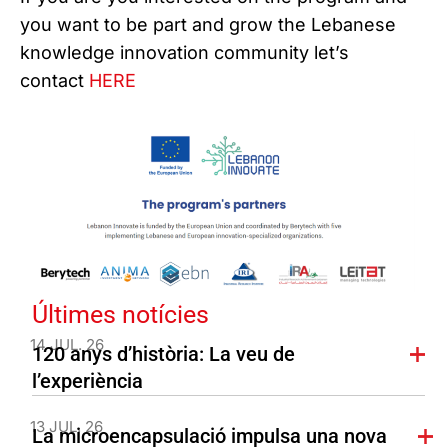
you want to be part and grow the Lebanese
knowledge innovation community let’s
contact
HERE
Últimes notícies
14 JUL. 26
120 anys d’història: La veu de
l’experiència
13 JUL. 26
La microencapsulació impulsa una nova