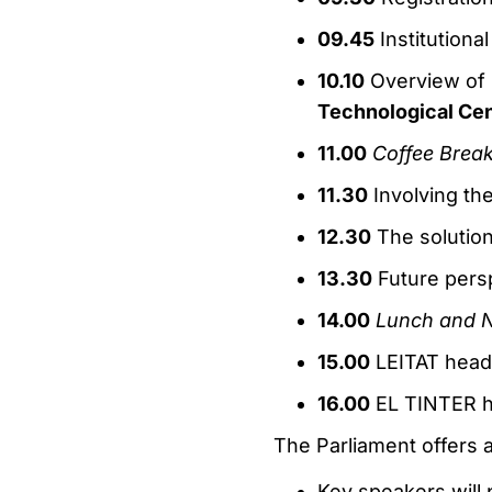
09.45
Institution
10.10
Overview of 
Technological Ce
11.00
Coffee Brea
11.30
Involving th
12.30
The solution
13.30
Future persp
14.00
Lunch and 
15.00
LEITAT headq
16.00
EL TINTER he
The Parliament offers a
Key speakers will 