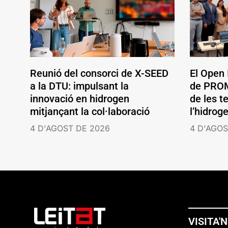
Reunió del consorci de X-SEED
El Open
a la DTU: impulsant la
de PROM
innovació en hidrogen
de les t
mitjançant la col·laboració
l’hidrog
4 D'AGOST DE 2026
4 D'AGOS
VISITA'