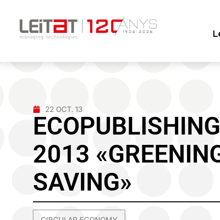
L
22 OCT. 13
ECOPUBLISHING
2013 «GREENING
SAVING»
CIRCULAR ECONOMY