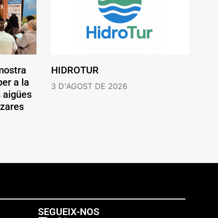
mostra
HIDROTUR
er a la
3 D'AGOST DE 2026
s aigües
ázares
SEGUEIX-NOS