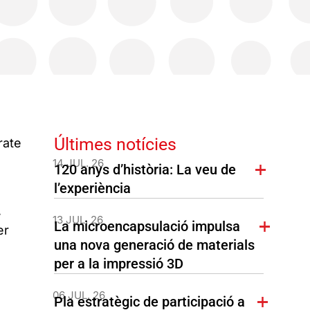
Últimes notícies
rate
14 JUL. 26
120 anys d’història: La veu de
l’experiència
,
13 JUL. 26
La microencapsulació impulsa
er
una nova generació de materials
per a la impressió 3D
06 JUL. 26
Pla estratègic de participació a