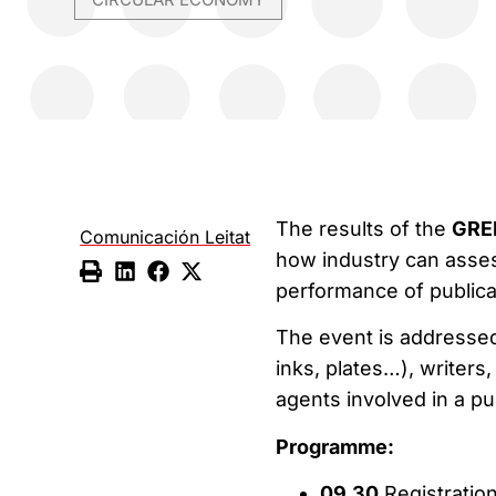
The results of the
GRE
Comunicación Leitat
how industry can asse
performance of publica
The event is addressed 
inks, plates…), writers
agents involved in a pu
Programme:
09.30
Registratio