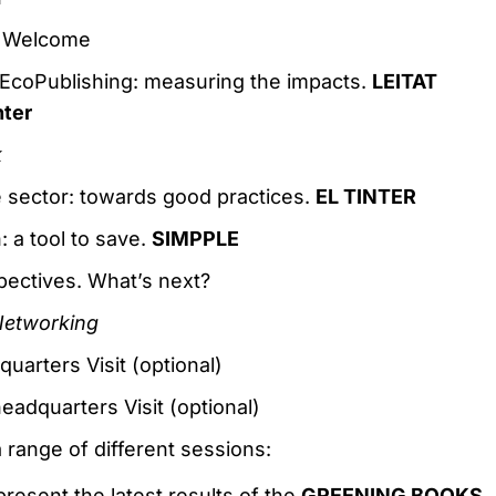
al Welcome
EcoPublishing: measuring the impacts.
LEITAT
nter
k
e sector: towards good practices.
EL TINTER
: a tool to save.
SIMPPLE
ectives. What’s next?
Networking
uarters Visit (optional)
adquarters Visit (optional)
 range of different sessions:
present the latest results of the
GREENING BOOKS