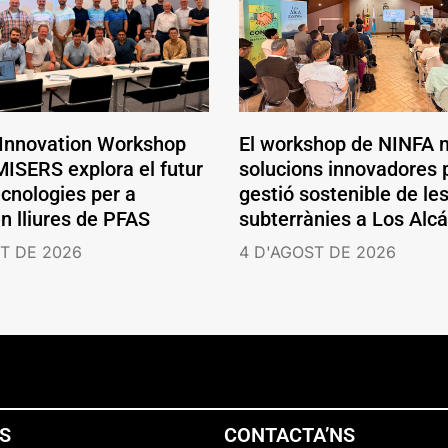
 Innovation Workshop
El workshop de NINFA 
ISERS explora el futur
solucions innovadores p
ecnologies per a
gestió sostenible de le
en lliures de PFAS
subterrànies a Los Alc
T DE 2026
4 D'AGOST DE 2026
NS
CONTACTA’NS