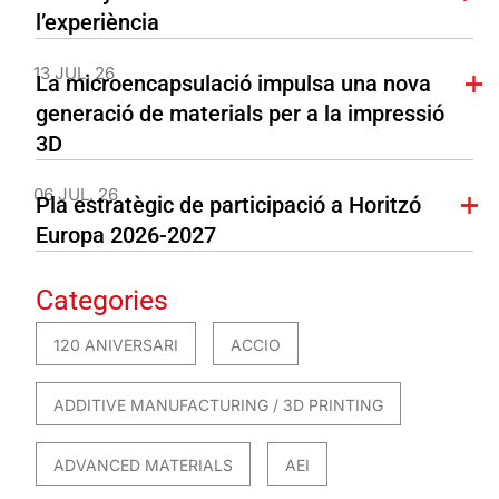
l’experiència
13 JUL. 26
La microencapsulació impulsa una nova
generació de materials per a la impressió
3D
06 JUL. 26
Pla estratègic de participació a Horitzó
Europa 2026-2027
Categories
120 ANIVERSARI
ACCIO
ADDITIVE MANUFACTURING / 3D PRINTING
ADVANCED MATERIALS
AEI