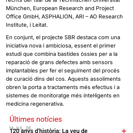
München, European Research and Project
Office GmbH, ASPHALION, ARI – AO Research
Institute, i Leitat.
En conjunt, el projecte SBR destaca com una
iniciativa nova i ambiciosa, essent el primer
estudi que combina bastides òssies per a la
reparació de grans defectes amb sensors
implantables per fer el seguiment del procés
de curació dins del cos. Aquests assoliments
obren la porta a tractaments més efectius i a
sistemes de monitoratge més intel·ligents en
medicina regenerativa.
Últimes notícies
14 JUL. 26
120 anys d’història: La veu de