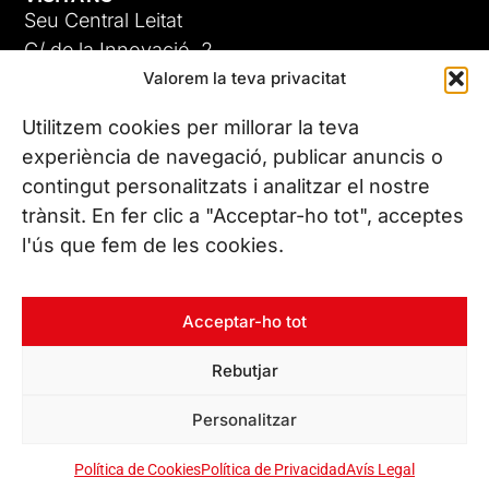
Seu Central Leitat
C/ de la Innovació, 2
Valorem la teva privacitat
08225 Terrassa, (Barcelona)
Coneix les nostres seus
Utilitzem cookies per millorar la teva
experiència de navegació, publicar anuncis o
contingut personalitzats i analitzar el nostre
CONTACTA’NS
trànsit. En fer clic a "Acceptar-ho tot", acceptes
Tel. (+34) 937 882 300
l'ús que fem de les cookies.
SEGUEIX-NOS
Acceptar-ho tot
Rebutjar
© Copyright 2026 Leitat – Managing Technologies. Tots els
Personalitzar
drets reservats
Política de Cookies
Política de Privacidad
Avís Legal