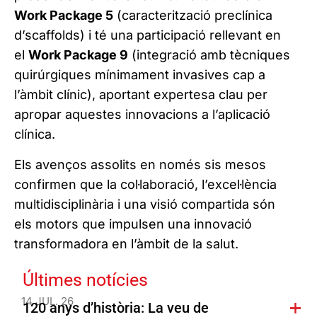
Work Package 5
(caracterització preclínica
d’scaffolds) i té una participació rellevant en
el
Work Package 9
(integració amb tècniques
quirúrgiques mínimament invasives cap a
l’àmbit clínic), aportant expertesa clau per
apropar aquestes innovacions a l’aplicació
clínica.
Els avenços assolits en només sis mesos
confirmen que la col·laboració, l’excel·lència
multidisciplinària i una visió compartida són
els motors que impulsen una innovació
transformadora en l’àmbit de la salut.
Últimes notícies
14 JUL. 26
120 anys d’història: La veu de