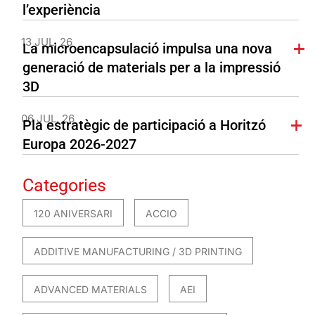
l’experiència
13 JUL. 26
La microencapsulació impulsa una nova
generació de materials per a la impressió
3D
06 JUL. 26
Pla estratègic de participació a Horitzó
Europa 2026-2027
Categories
120 ANIVERSARI
ACCIO
ADDITIVE MANUFACTURING / 3D PRINTING
ADVANCED MATERIALS
AEI