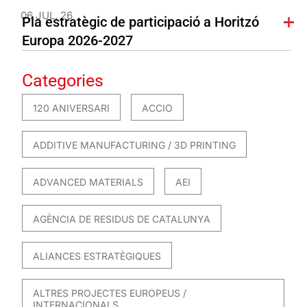
06 JUL. 26
Pla estratègic de participació a Horitzó
Europa 2026-2027
Categories
120 ANIVERSARI
ACCIO
ADDITIVE MANUFACTURING / 3D PRINTING
ADVANCED MATERIALS
AEI
AGÈNCIA DE RESIDUS DE CATALUNYA
ALIANCES ESTRATÈGIQUES
ALTRES PROJECTES EUROPEUS /
INTERNACIONALS