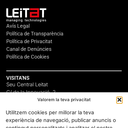
Avís Legal
Política de Transparència
Política de Privacitat
Canal de Denúncies
Política de Cookies
VISITA'NS
Seu Central Leitat
C/ de la Innovació, 2
Valorem la teva privacitat
08225 Terrassa, (Barcelona)
Coneix les nostres seus
Utilitzem cookies per millorar la teva
experiència de navegació, publicar anuncis o
contingut personalitzats i analitzar el nostre