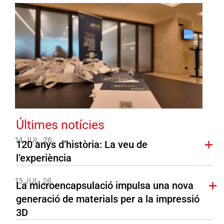
Últimes notícies
14 JUL. 26
120 anys d’història: La veu de
l’experiència
13 JUL. 26
La microencapsulació impulsa una nova
generació de materials per a la impressió
3D