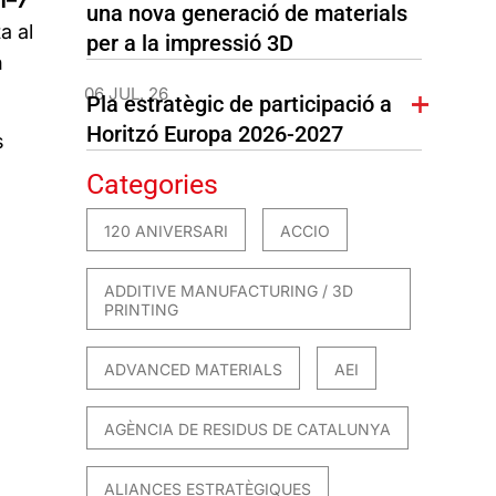
1–7
una nova generació de materials
a al
per a la impressió 3D
n
06 JUL. 26
Pla estratègic de participació a
Horitzó Europa 2026-2027
s
Categories
120 ANIVERSARI
ACCIO
ADDITIVE MANUFACTURING / 3D
PRINTING
ADVANCED MATERIALS
AEI
AGÈNCIA DE RESIDUS DE CATALUNYA
n
ALIANCES ESTRATÈGIQUES