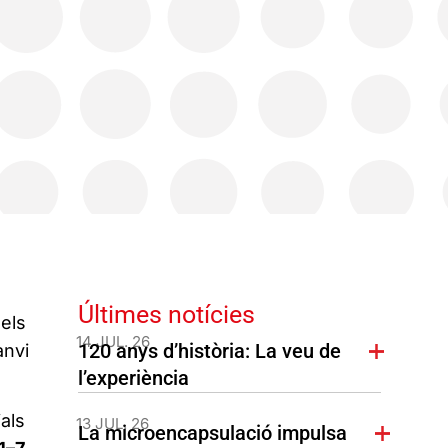
Últimes notícies
els
14 JUL. 26
120 anys d’història: La veu de
anvi
l’experiència
als
13 JUL. 26
La microencapsulació impulsa