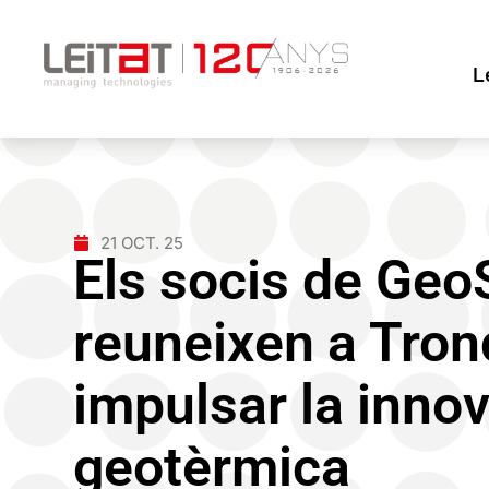
L
21 OCT. 25
Els socis de Ge
reuneixen a Tro
impulsar la inno
geotèrmica