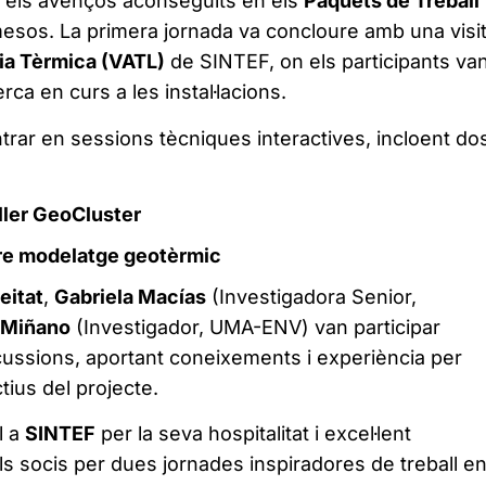
t els avenços aconseguits en els
Paquets de Treball 
mesos. La primera jornada va concloure amb una visit
ia Tèrmica (VATL)
de SINTEF, on els participants va
rca en curs a les instal·lacions.
trar en sessions tècniques interactives, incloent do
ller GeoCluster
re modelatge geotèrmic
eitat
,
Gabriela Macías
(Investigadora Senior,
 Miñano
(Investigador, UMA-ENV) van participar
cussions, aportant coneixements i experiència per
tius del projecte.
l a
SINTEF
per la seva hospitalitat i excel·lent
 els socis per dues jornades inspiradores de treball e