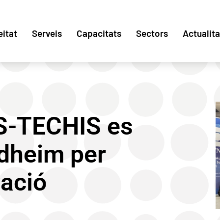
eitat
Serveis
Capacitats
Sectors
Actualita
oS-TECHIS es
ndheim per
vació