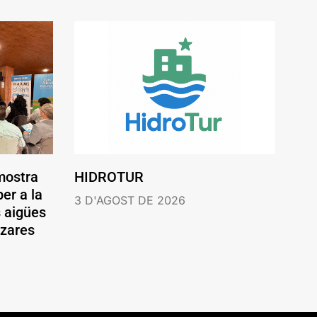
mostra
HIDROTUR
er a la
3 D'AGOST DE 2026
s aigües
ázares