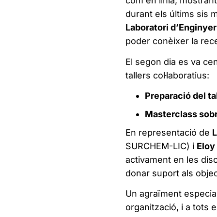
com en línia, mostran
durant els últims sis 
Laboratori d’Enginyer
poder conèixer la rece
El segon dia es va cen
tallers col·laboratius:
Preparació del ta
Masterclass sob
En representació de
L
SURCHEM-LIC) i
Eloy
activament en les dis
donar suport als objec
Un agraïment especia
organització, i a tots